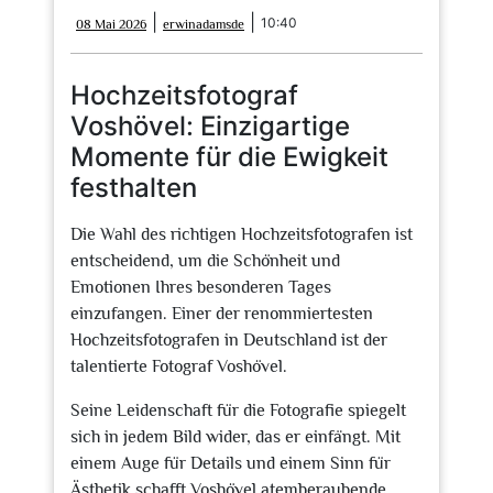
08
erwinadamsde
|
|
10:40
08 Mai 2026
erwinadamsde
Mai
2026
Hochzeitsfotograf
Voshövel: Einzigartige
Momente für die Ewigkeit
festhalten
Die Wahl des richtigen Hochzeitsfotografen ist
entscheidend, um die Schönheit und
Emotionen Ihres besonderen Tages
einzufangen. Einer der renommiertesten
Hochzeitsfotografen in Deutschland ist der
talentierte Fotograf Voshövel.
Seine Leidenschaft für die Fotografie spiegelt
sich in jedem Bild wider, das er einfängt. Mit
einem Auge für Details und einem Sinn für
Ästhetik schafft Voshövel atemberaubende