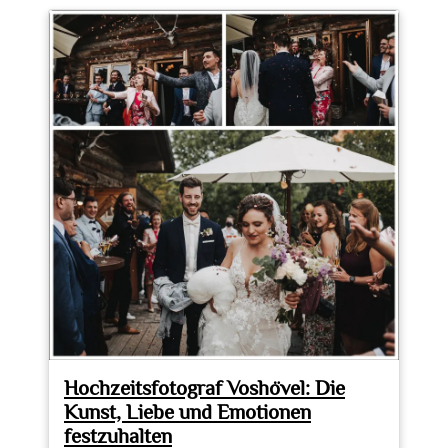
Momente
eingefangen:
Mike’s
Hochzeitsfotografie
in
Aktion
Hochzeitsfotograf Voshövel: Die
Kunst, Liebe und Emotionen
festzuhalten