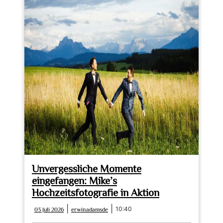
Unvergessliche Momente
eingefangen: Mike’s
Hochzeitsfotografie in Aktion
03
erwinadamsde
|
|
10:40
03 Juli 2026
erwinadamsde
Juli