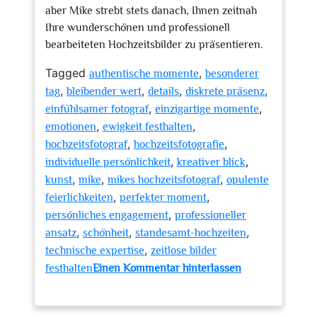
aber Mike strebt stets danach, Ihnen zeitnah
Ihre wunderschönen und professionell
bearbeiteten Hochzeitsbilder zu präsentieren.
Tagged
,
authentische momente
besonderer
,
,
,
,
tag
bleibender wert
details
diskrete präsenz
,
,
einfühlsamer fotograf
einzigartige momente
,
,
emotionen
ewigkeit festhalten
,
,
hochzeitsfotograf
hochzeitsfotografie
,
,
individuelle persönlichkeit
kreativer blick
,
,
,
kunst
mike
mikes hochzeitsfotograf
opulente
,
,
feierlichkeiten
perfekter moment
,
persönliches engagement
professioneller
,
,
,
ansatz
schönheit
standesamt-hochzeiten
,
technische expertise
zeitlose bilder
festhalten
Einen Kommentar hinterlassen
zu
Unvergessliche