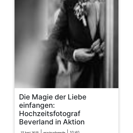
Die Magie der Liebe
einfangen:
Hochzeitsfotograf
Beverland in Aktion
27
erwinadamsde
|
|
10:40
27 Juni 2025
erwinadamsde