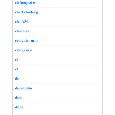
ch fotografie
charlottenburg
check24
chiemsee
cindy sherman
city galerie
ck
ct
de
deidesheim
denk
digital