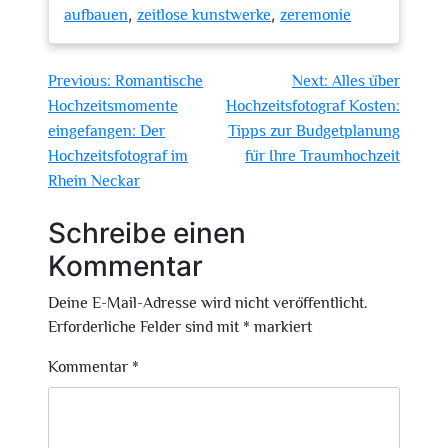
,
,
aufbauen
zeitlose kunstwerke
zeremonie
Beitragsnavigation
Previous:
Romantische
Next:
Alles über
Hochzeitsmomente
Hochzeitsfotograf Kosten:
eingefangen: Der
Tipps zur Budgetplanung
Hochzeitsfotograf im
für Ihre Traumhochzeit
Rhein Neckar
Schreibe einen
Kommentar
Deine E-Mail-Adresse wird nicht veröffentlicht.
Erforderliche Felder sind mit
*
markiert
Kommentar
*