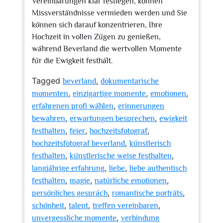
Vereinbarungen klar festlegen, können
Missverständnisse vermieden werden und Sie
können sich darauf konzentrieren, Ihre
Hochzeit in vollen Zügen zu genießen,
während Beverland die wertvollen Momente
für die Ewigkeit festhält.
Tagged
,
beverland
dokumentarische
,
,
,
momenten
einzigartige momente
emotionen
,
erfahrenen profi wählen
erinnerungen
,
,
bewahren
erwartungen besprechen
ewigkeit
,
,
,
festhalten
feier
hochzeitsfotograf
,
hochzeitsfotograf beverland
künstlerisch
,
,
festhalten
künstlerische weise festhalten
,
,
langjährige erfahrung
liebe
liebe authentisch
,
,
,
festhalten
magie
natürliche emotionen
,
,
persönliches gespräch
romantische porträts
,
,
,
schönheit
talent
treffen vereinbaren
,
unvergessliche momente
verbindung