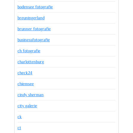
bodensee fotografie
breuningerland
brunner fotografie
businessfotografie
ch fotografie
charlottenburg
check24
chiemsee
cindy sherman
city galerie
ck
ct