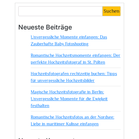
Momente
eingefangen:
Suchen
Mike’s
Hochzeitsfotografie
Neueste Beiträge
in
Unvergessliche Momente einfangen: Das
Aktion
Zauberhafte Baby Fotoshooting
Romantische Hochzeitsmomente einfangen: Der
perfekte Hochzeitsfotograf in St. Pölten
Hochzeitsfotografen rechtzeitig buchen: Tipps
für unvergessliche Hochzeitsbilder
Magische Hochzeitsfotografie in Berlin:
Unvergessliche Momente für die Ewigkeit
festhalten
Romantische Hochzeitsfotos an der Nordsee:
Liebe in maritimer Kulisse einfangen