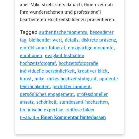
aber Mike strebt stets danach, Ihnen zeitnah
Ihre wunderschönen und professionell
bearbeiteten Hochzeitsbilder zu präsentieren.
Tagged
,
authentische momente
besonderer
,
,
,
,
tag
bleibender wert
details
diskrete präsenz
,
,
einfühlsamer fotograf
einzigartige momente
,
,
emotionen
ewigkeit festhalten
,
,
hochzeitsfotograf
hochzeitsfotografie
,
,
individuelle persönlichkeit
kreativer blick
,
,
,
kunst
mike
mikes hochzeitsfotograf
opulente
,
,
feierlichkeiten
perfekter moment
,
persönliches engagement
professioneller
,
,
,
ansatz
schönheit
standesamt-hochzeiten
,
technische expertise
zeitlose bilder
festhalten
Einen Kommentar hinterlassen
zu
Unvergessliche