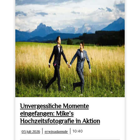
Unvergessliche Momente
eingefangen: Mike’s
Hochzeitsfotografie in Aktion
03
erwinadamsde
|
|
10:40
03 Juli 2026
erwinadamsde
Juli