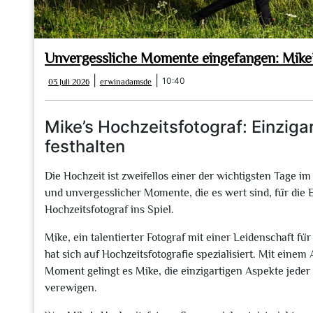
Unvergessliche Momente eingefangen: Mike’s
03
erwinadamsde
|
|
10:40
03 Juli 2026
erwinadamsde
Juli
2026
Mike’s Hochzeitsfotograf: Einziga
festhalten
Die Hochzeit ist zweifellos einer der wichtigsten Tage im
und unvergesslicher Momente, die es wert sind, für die
Hochzeitsfotograf ins Spiel.
Mike, ein talentierter Fotograf mit einer Leidenschaft f
hat sich auf Hochzeitsfotografie spezialisiert. Mit eine
Moment gelingt es Mike, die einzigartigen Aspekte jeder
verewigen.