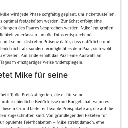
ike wird jede Phase sorgfältig geplant, um sicherzustellen,
 optimal festgehalten werden. Zunächst erfolgt eine
tellungen des Paares besprochen werden. Mike legt großen
ichkeit zu erfassen, um die Fotos entsprechend
 mit seiner diskreten Präsenz dafür, dass natürliche und
nkt nicht ab, sondern ermöglicht es dem Paar, sich wohl
 erzielen. Am Ende erhält das Paar eine Auswahl an
ages in einzigartiger Weise widerspiegeln.
tet Mike für seine
etrifft die Preiskategorien, die er für seine
ar unterschiedliche Bedürfnisse und Budgets hat, wenn es
iesem Grund bietet er flexible Preispakete an, die auf die
den zugeschnitten sind. Von grundlegenden Paketen für
r opulente Feierlichkeiten – Mike strebt danach, eine