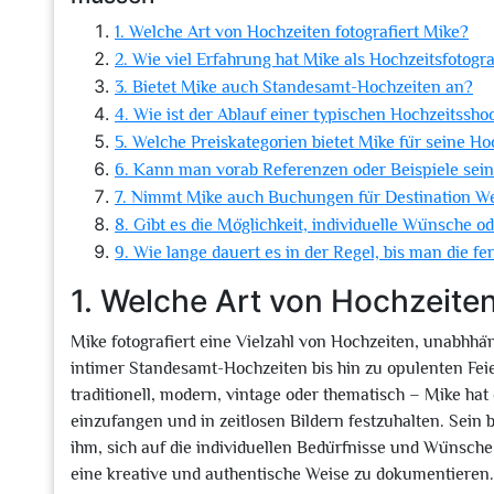
1. Welche Art von Hochzeiten fotografiert Mike?
2. Wie viel Erfahrung hat Mike als Hochzeitsfotogr
3. Bietet Mike auch Standesamt-Hochzeiten an?
4. Wie ist der Ablauf einer typischen Hochzeitssho
5. Welche Preiskategorien bietet Mike für seine Ho
6. Kann man vorab Referenzen oder Beispiele sein
7. Nimmt Mike auch Buchungen für Destination W
8. Gibt es die Möglichkeit, individuelle Wünsche 
9. Wie lange dauert es in der Regel, bis man die fe
1. Welche Art von Hochzeiten
Mike fotografiert eine Vielzahl von Hochzeiten, unabhhän
intimer Standesamt-Hochzeiten bis hin zu opulenten Feie
traditionell, modern, vintage oder thematisch – Mike hat 
einzufangen und in zeitlosen Bildern festzuhalten. Sein
ihm, sich auf die individuellen Bedürfnisse und Wünsche
eine kreative und authentische Weise zu dokumentieren.