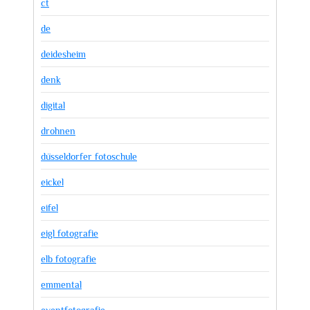
ct
de
deidesheim
denk
digital
drohnen
düsseldorfer fotoschule
eickel
eifel
eigl fotografie
elb fotografie
emmental