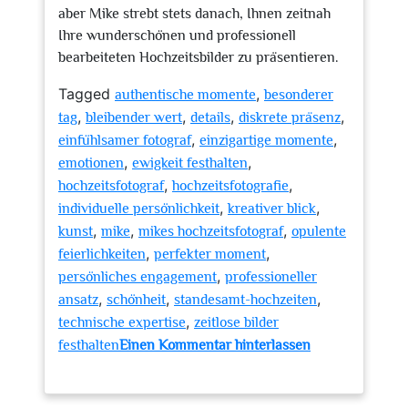
aber Mike strebt stets danach, Ihnen zeitnah
Ihre wunderschönen und professionell
bearbeiteten Hochzeitsbilder zu präsentieren.
Tagged
,
authentische momente
besonderer
,
,
,
,
tag
bleibender wert
details
diskrete präsenz
,
,
einfühlsamer fotograf
einzigartige momente
,
,
emotionen
ewigkeit festhalten
,
,
hochzeitsfotograf
hochzeitsfotografie
,
,
individuelle persönlichkeit
kreativer blick
,
,
,
kunst
mike
mikes hochzeitsfotograf
opulente
,
,
feierlichkeiten
perfekter moment
,
persönliches engagement
professioneller
,
,
,
ansatz
schönheit
standesamt-hochzeiten
,
technische expertise
zeitlose bilder
festhalten
Einen Kommentar hinterlassen
zu
Unvergessliche