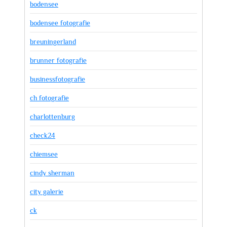
bodensee
bodensee fotografie
breuningerland
brunner fotografie
businessfotografie
ch fotografie
charlottenburg
check24
chiemsee
cindy sherman
city galerie
ck