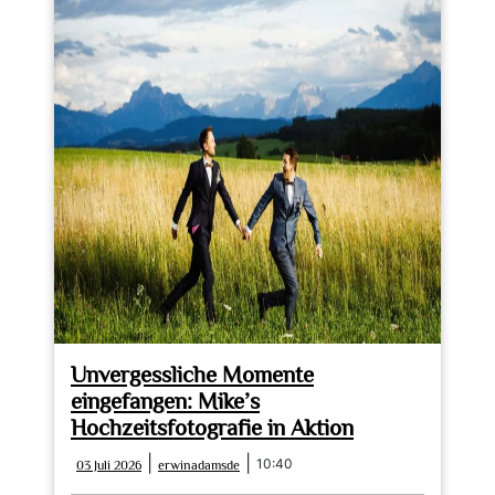
Unvergessliche Momente
eingefangen: Mike’s
Hochzeitsfotografie in Aktion
03
erwinadamsde
|
|
10:40
03 Juli 2026
erwinadamsde
Juli