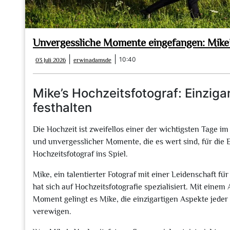
Unvergessliche Momente eingefangen: Mike’s
03
erwinadamsde
|
|
10:40
03 Juli 2026
erwinadamsde
Juli
2026
Mike’s Hochzeitsfotograf: Einziga
festhalten
Die Hochzeit ist zweifellos einer der wichtigsten Tage im
und unvergesslicher Momente, die es wert sind, für die
Hochzeitsfotograf ins Spiel.
Mike, ein talentierter Fotograf mit einer Leidenschaft f
hat sich auf Hochzeitsfotografie spezialisiert. Mit eine
Moment gelingt es Mike, die einzigartigen Aspekte jeder
verewigen.