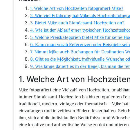
1. Welche Art von Hochzeiten fotografiert Mike?
2. Wie viel Erfahrung hat Mike als Hochzeitsfotogr
3. Bietet Mike auch Standesamt-Hochzeiten an?
4. Wie ist der Ablauf einer typischen Hochzeitssho
5. Welche Preiskategorien bietet Mike für seine Ho
6. Kann man vorab Referenzen oder Beispiele sein
7. Nimmt Mike auch Buchungen für Destination W
8. Gibt es die Möglichkeit, individuelle Wünsche 
9. Wie lange dauert es in der Regel, bis man die fe
1. Welche Art von Hochzeiten
Mike fotografiert eine Vielzahl von Hochzeiten, unabhhän
intimer Standesamt-Hochzeiten bis hin zu opulenten Feie
traditionell, modern, vintage oder thematisch – Mike hat 
einzufangen und in zeitlosen Bildern festzuhalten. Sein
ihm, sich auf die individuellen Bedürfnisse und Wünsche
eine kreative und authentische Weise zu dokumentieren.