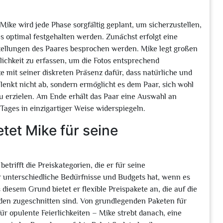
ike wird jede Phase sorgfältig geplant, um sicherzustellen,
 optimal festgehalten werden. Zunächst erfolgt eine
tellungen des Paares besprochen werden. Mike legt großen
ichkeit zu erfassen, um die Fotos entsprechend
 mit seiner diskreten Präsenz dafür, dass natürliche und
nkt nicht ab, sondern ermöglicht es dem Paar, sich wohl
 erzielen. Am Ende erhält das Paar eine Auswahl an
ages in einzigartiger Weise widerspiegeln.
tet Mike für seine
etrifft die Preiskategorien, die er für seine
ar unterschiedliche Bedürfnisse und Budgets hat, wenn es
iesem Grund bietet er flexible Preispakete an, die auf die
den zugeschnitten sind. Von grundlegenden Paketen für
r opulente Feierlichkeiten – Mike strebt danach, eine