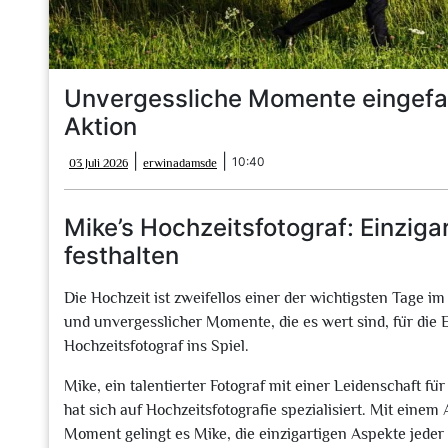
Unvergessliche Momente eingefan
Aktion
03
erwinadamsde
|
|
10:40
03 Juli 2026
erwinadamsde
Juli
2026
Mike’s Hochzeitsfotograf: Einziga
festhalten
Die Hochzeit ist zweifellos einer der wichtigsten Tage im
und unvergesslicher Momente, die es wert sind, für die
Hochzeitsfotograf ins Spiel.
Mike, ein talentierter Fotograf mit einer Leidenschaft f
hat sich auf Hochzeitsfotografie spezialisiert. Mit eine
Moment gelingt es Mike, die einzigartigen Aspekte jeder