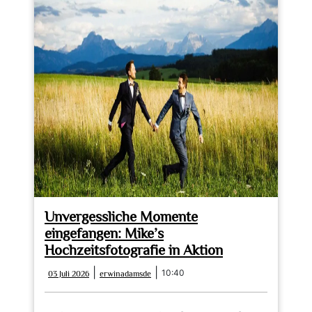
Unvergessliche Momente
eingefangen: Mike’s
Hochzeitsfotografie in Aktion
03
erwinadamsde
|
|
10:40
03 Juli 2026
erwinadamsde
Juli
2026