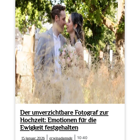
Mike’s
Hochzeitsfotografie
in
Aktion
Der unverzichtbare Fotograf zur
Hochzeit: Emotionen für die
Ewigkeit festgehalten
15
erwinadamsde
|
|
10:40
15 Januar 2026
erwinadamsde