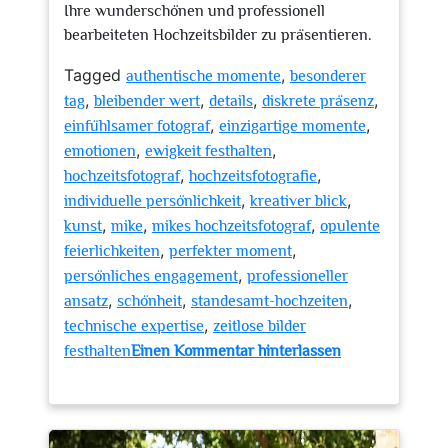
Ihre wunderschönen und professionell
bearbeiteten Hochzeitsbilder zu präsentieren.
Tagged
,
authentische momente
besonderer
,
,
,
,
tag
bleibender wert
details
diskrete präsenz
,
,
einfühlsamer fotograf
einzigartige momente
,
,
emotionen
ewigkeit festhalten
,
,
hochzeitsfotograf
hochzeitsfotografie
,
,
individuelle persönlichkeit
kreativer blick
,
,
,
kunst
mike
mikes hochzeitsfotograf
opulente
,
,
feierlichkeiten
perfekter moment
,
persönliches engagement
professioneller
,
,
,
ansatz
schönheit
standesamt-hochzeiten
,
technische expertise
zeitlose bilder
festhalten
Einen Kommentar hinterlassen
zu
Unvergessliche
Momente
eingefangen: