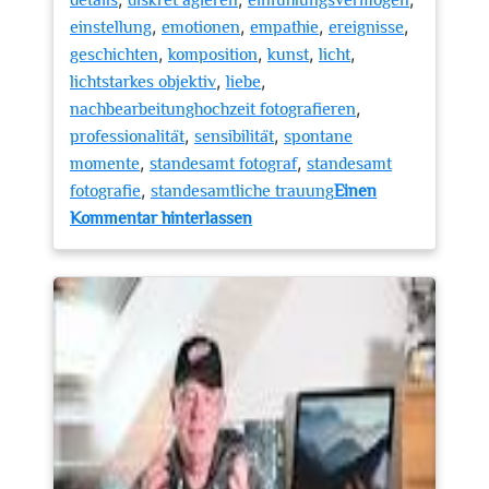
details
diskret agieren
einfühlungsvermögen
,
,
,
,
einstellung
emotionen
empathie
ereignisse
,
,
,
,
geschichten
komposition
kunst
licht
,
,
lichtstarkes objektiv
liebe
,
nachbearbeitunghochzeit fotografieren
,
,
professionalität
sensibilität
spontane
,
,
momente
standesamt fotograf
standesamt
,
fotografie
standesamtliche trauung
Einen
zu
Kommentar hinterlassen
Festliche
Momente
einfangen:
Die
Kunst
der
Standesamt
Fotografie