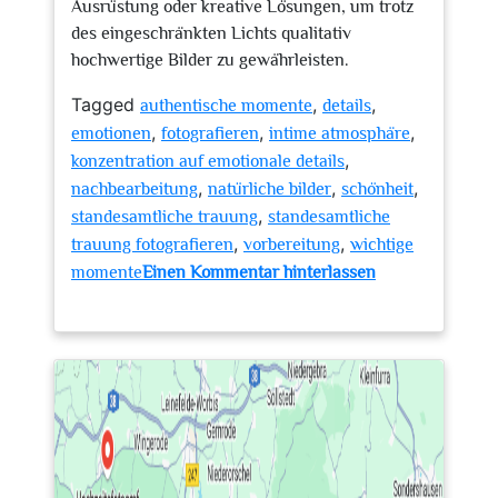
Ausrüstung oder kreative Lösungen, um trotz
des eingeschränkten Lichts qualitativ
hochwertige Bilder zu gewährleisten.
Tagged
,
,
authentische momente
details
,
,
,
emotionen
fotografieren
intime atmosphäre
,
konzentration auf emotionale details
,
,
,
nachbearbeitung
natürliche bilder
schönheit
,
standesamtliche trauung
standesamtliche
,
,
trauung fotografieren
vorbereitung
wichtige
momente
Einen Kommentar hinterlassen
zu
Tipps
und
Tricks
zum
Fotografieren
einer
Standesamtlichen