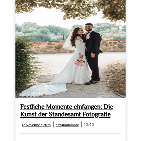
Festliche Momente einfangen: Die
Kunst der Standesamt Fotografie
12
erwinadamsde
|
|
10:40
12 November 2025
erwinadamsde
November
2025