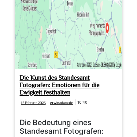
Trauung
Die Kunst des Standesamt
Fotografen: Emotionen für die
Ewigkeit festhalten
12
erwinadamsde
|
|
10:40
12 Februar 2025
erwinadamsde
Februar
2025
Die Bedeutung eines
Standesamt Fotografen: