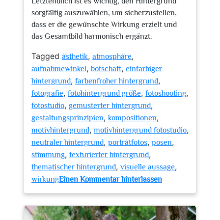
Letztendlich ist es wichtig, den Hintergrund
sorgfältig auszuwählen, um sicherzustellen,
dass er die gewünschte Wirkung erzielt und
das Gesamtbild harmonisch ergänzt.
Tagged
,
,
ästhetik
atmosphäre
,
,
aufnahmewinkel
botschaft
einfarbiger
,
,
hintergrund
farbenfroher hintergrund
,
,
,
fotografie
fotohintergrund größe
fotoshooting
,
,
fotostudio
gemusterter hintergrund
,
,
gestaltungsprinzipien
kompositionen
,
,
motivhintergrund
motivhintergrund fotostudio
,
,
,
neutraler hintergrund
porträtfotos
posen
,
,
stimmung
texturierter hintergrund
,
,
thematischer hintergrund
visuelle aussage
zu
wirkung
Einen Kommentar hinterlassen
Die
Bedeutung
eines