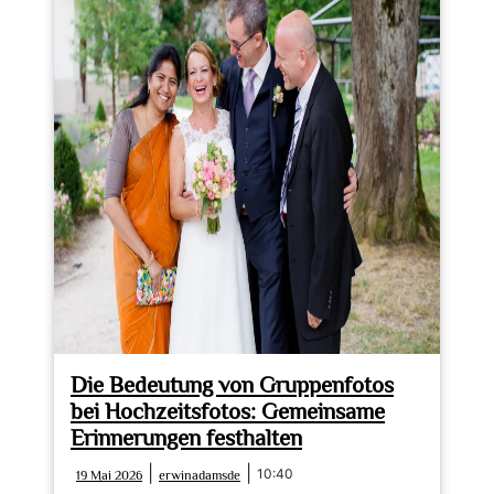
passenden
Motivhintergrund
im
Fotostudio
Die Bedeutung von Gruppenfotos
bei Hochzeitsfotos: Gemeinsame
Erinnerungen festhalten
19
erwinadamsde
|
|
10:40
19 Mai 2026
erwinadamsde
Mai