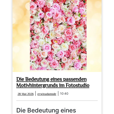
Die Bedeutung eines passenden
Motivhintergrunds im Fotostudio
28
erwinadamsde
|
|
10:40
28 Mai 2026
erwinadamsde
Mai
2026
Die Bedeutung eines