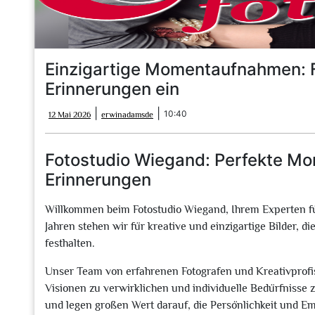
Einzigartige Momentaufnahmen: F
Erinnerungen ein
12
erwinadamsde
|
|
10:40
12 Mai 2026
erwinadamsde
Mai
2026
Fotostudio Wiegand: Perfekte M
Erinnerungen
Willkommen beim Fotostudio Wiegand, Ihrem Experten für p
Jahren stehen wir für kreative und einzigartige Bilder, 
festhalten.
Unser Team von erfahrenen Fotografen und Kreativprof
Visionen zu verwirklichen und individuelle Bedürfnisse zu
und legen großen Wert darauf, die Persönlichkeit und E