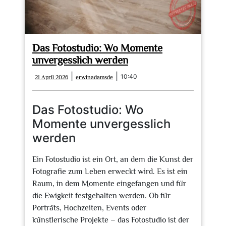
Das Fotostudio: Wo Momente
unvergesslich werden
21
erwinadamsde
|
|
10:40
21 April 2026
erwinadamsde
April
2026
Das Fotostudio: Wo
Momente unvergesslich
werden
Ein Fotostudio ist ein Ort, an dem die Kunst der
Fotografie zum Leben erweckt wird. Es ist ein
Raum, in dem Momente eingefangen und für
die Ewigkeit festgehalten werden. Ob für
Porträts, Hochzeiten, Events oder
künstlerische Projekte – das Fotostudio ist der