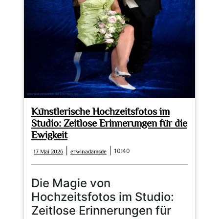
Künstlerische Hochzeitsfotos im
Studio: Zeitlose Erinnerungen für die
Ewigkeit
17
erwinadamsde
|
|
10:40
17 Mai 2026
erwinadamsde
Mai
2026
Die Magie von
Hochzeitsfotos im Studio:
Zeitlose Erinnerungen für