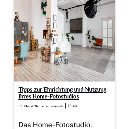
Tipps zur Einrichtung und Nutzung
Ihres Home-Fotostudios
26
erwinadamsde
|
|
10:40
26 Mai 2026
erwinadamsde
Mai
2026
Das Home-Fotostudio: