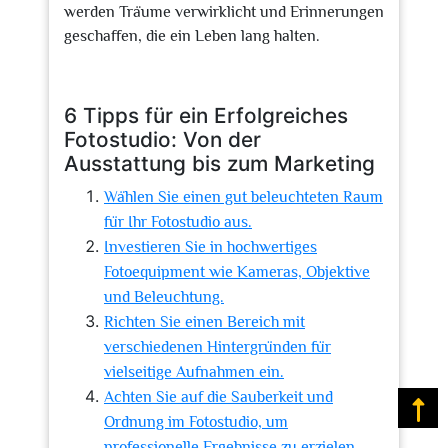
werden Träume verwirklicht und Erinnerungen
geschaffen, die ein Leben lang halten.
6 Tipps für ein Erfolgreiches
Fotostudio: Von der
Ausstattung bis zum Marketing
Wählen Sie einen gut beleuchteten Raum
für Ihr Fotostudio aus.
Investieren Sie in hochwertiges
Fotoequipment wie Kameras, Objektive
und Beleuchtung.
Richten Sie einen Bereich mit
verschiedenen Hintergründen für
vielseitige Aufnahmen ein.
Achten Sie auf die Sauberkeit und
Na
Ordnung im Fotostudio, um
professionelle Ergebnisse zu erzielen.