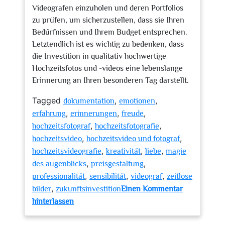
Videografen einzuholen und deren Portfolios
zu prüfen, um sicherzustellen, dass sie Ihren
Bedürfnissen und Ihrem Budget entsprechen.
Letztendlich ist es wichtig zu bedenken, dass
die Investition in qualitativ hochwertige
Hochzeitsfotos und -videos eine lebenslange
Erinnerung an Ihren besonderen Tag darstellt.
Tagged
,
,
dokumentation
emotionen
,
,
,
erfahrung
erinnerungen
freude
,
,
hochzeitsfotograf
hochzeitsfotografie
,
,
hochzeitsvideo
hochzeitsvideo und fotograf
,
,
,
hochzeitsvideografie
kreativität
liebe
magie
,
,
des augenblicks
preisgestaltung
,
,
,
professionalität
sensibilität
videograf
zeitlose
,
bilder
zukunftsinvestition
Einen Kommentar
zu
hinterlassen
Die
Kunst