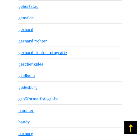
geburtstag
gemälde
gerhard
gerhard richter
gerhard richter fotografie
geschenkidee
gladbach
godesburg
großformatfotografie
hammer
handy
Na
harburg