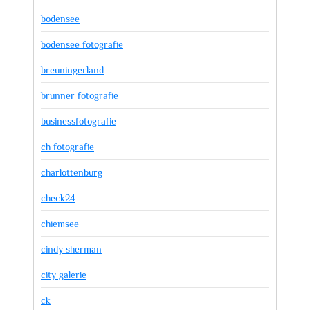
bodensee
bodensee fotografie
breuningerland
brunner fotografie
businessfotografie
ch fotografie
charlottenburg
check24
chiemsee
cindy sherman
city galerie
ck