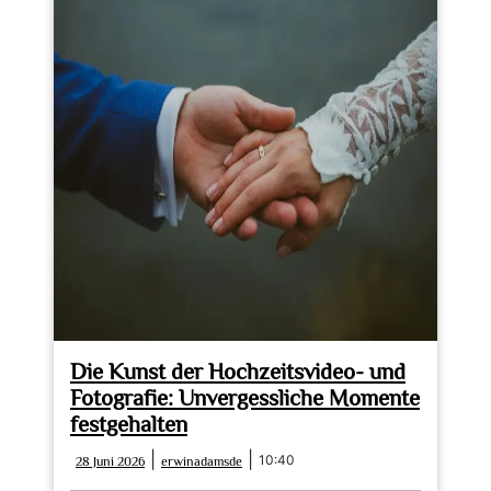
Die Kunst der Hochzeitsvideo- und
Fotografie: Unvergessliche Momente
festgehalten
28
erwinadamsde
|
|
10:40
28 Juni 2026
erwinadamsde
Juni