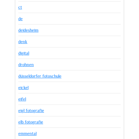
ct
de
deidesheim
denk
digital
drohnen
düsseldorfer fotoschule
eickel
eifel
eigl fotografie
elb fotografie
emmental