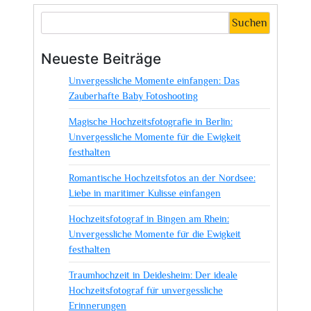
der
Suchen
Hochzeitsvideo-
und
Neueste Beiträge
Fotografie:
Unvergessliche Momente einfangen: Das
Unvergessliche
Zauberhafte Baby Fotoshooting
Momente
festgehalten
Magische Hochzeitsfotografie in Berlin:
Unvergessliche Momente für die Ewigkeit
festhalten
Romantische Hochzeitsfotos an der Nordsee:
Liebe in maritimer Kulisse einfangen
Hochzeitsfotograf in Bingen am Rhein:
Unvergessliche Momente für die Ewigkeit
festhalten
Traumhochzeit in Deidesheim: Der ideale
Hochzeitsfotograf für unvergessliche
Erinnerungen