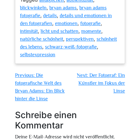
alltäglichen
authentizität
,
,
blickwinkeln
bryan adams
bryan adams
,
,
fotografie
details
details und emotionen in
,
,
,
den fotografien
emotionen
fotografie
,
,
,
intimität
licht und schatten
momente
,
,
natürliche schönheit
perspektiven
schönheit
,
,
des lebens
schwarz-weiß-fotografie
selbstexpression
Beitragsnavigation
Previous:
Die
Next:
Der Fotograf: Ein
fotografische Welt des
Künstler im Fokus der
Bryan Adams: Ein Blick
Linse
hinter die Linse
Schreibe einen
Kommentar
Deine E-Mail-Adresse wird nicht veröffentlicht.