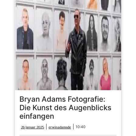
Bryan Adams Fotografie:
Die Kunst des Augenblicks
einfangen
26
erwinadamsde
|
|
10:40
26 Januar 2025
erwinadamsde
Januar