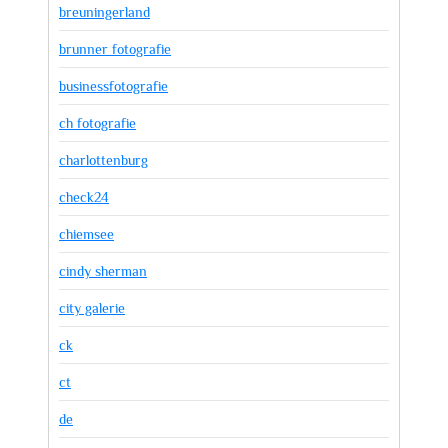
breuningerland
brunner fotografie
businessfotografie
ch fotografie
charlottenburg
check24
chiemsee
cindy sherman
city galerie
ck
ct
de