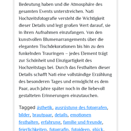
Bedeutung haben und die Atmosphäre des
gesamten Events unterstreichen. Nati
Hochzeitsfotografie versteht die Wichtigkeit
dieser Details und legt großen Wert darauf, sie
in ihren Aufnahmen einzufangen. Von den
kunstvollen Blumenarrangements über die
eleganten Tischdekorationen bis hin zu den
funkelnden Trauringen – jedes Element trägt
zur Schönheit und Einzigartigkeit des
Hochzeitstags bei. Durch das Festhalten dieser
Details schafft Nati eine vollständige Erzählung
des besonderen Tages und ermöglicht es dem
Paar, auch Jahre später noch in die liebevoll
gestalteten Erinnerungen einzutauchen.
Tagged
,
,
ästhetik
ausrüstung des fotografen
,
,
,
bilder
brautpaar
details
emotionen
,
,
,
festhalten
erfahrung
familie und freunde
,
,
,
,
feierlichkeiten
fotografin
fotoideen
glück