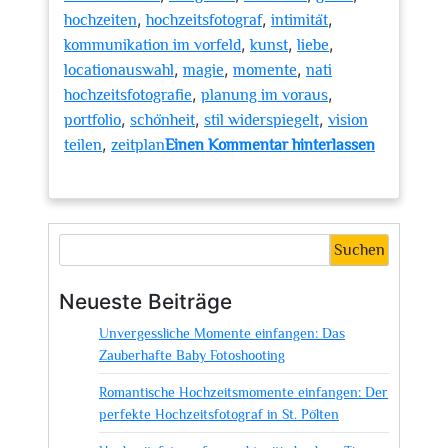
,
,
,
hochzeiten
hochzeitsfotograf
intimität
,
,
,
kommunikation im vorfeld
kunst
liebe
,
,
,
locationauswahl
magie
momente
nati
,
,
hochzeitsfotografie
planung im voraus
,
,
,
portfolio
schönheit
stil widerspiegelt
vision
,
teilen
zeitplan
Einen Kommentar hinterlassen
zu
Nati
Hochzeitsfotografie:
Die
Suchen
Kunst,
Emotionen
Neueste Beiträge
festzuhalten
Unvergessliche Momente einfangen: Das
Zauberhafte Baby Fotoshooting
Romantische Hochzeitsmomente einfangen: Der
perfekte Hochzeitsfotograf in St. Pölten