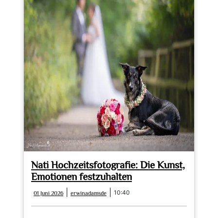
Nati Hochzeitsfotografie: Die Kunst,
Emotionen festzuhalten
01
erwinadamsde
|
|
10:40
01 Juni 2026
erwinadamsde
Juni
2026