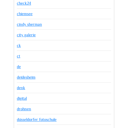
check24
chiemsee
cindy sherman
city galerie
ck
ct
de
deidesheim
denk
digital
drohnen
düsseldorfer fotoschule