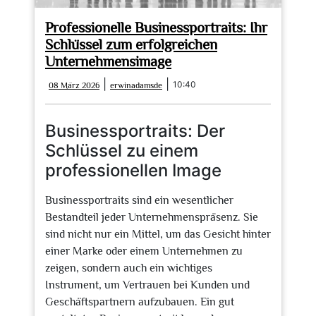
Professionelle Businessportraits: Ihr
Schlüssel zum erfolgreichen
Unternehmensimage
08
erwinadamsde
|
|
10:40
08 März 2026
erwinadamsde
März
2026
Businessportraits: Der
Schlüssel zu einem
professionellen Image
Businessportraits sind ein wesentlicher
Bestandteil jeder Unternehmenspräsenz. Sie
sind nicht nur ein Mittel, um das Gesicht hinter
einer Marke oder einem Unternehmen zu
zeigen, sondern auch ein wichtiges
Instrument, um Vertrauen bei Kunden und
Geschäftspartnern aufzubauen. Ein gut