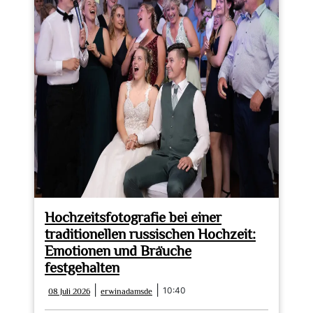
Hochzeitsfotografie bei einer
traditionellen russischen Hochzeit:
Emotionen und Bräuche
festgehalten
08
erwinadamsde
|
|
10:40
08 Juli 2026
erwinadamsde
Juli
2026