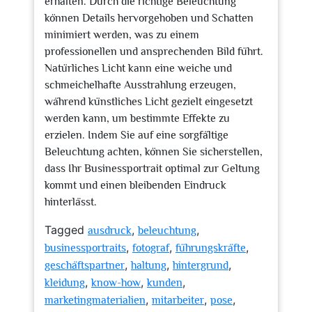
erhalten. Durch die richtige Beleuchtung
können Details hervorgehoben und Schatten
minimiert werden, was zu einem
professionellen und ansprechenden Bild führt.
Natürliches Licht kann eine weiche und
schmeichelhafte Ausstrahlung erzeugen,
während künstliches Licht gezielt eingesetzt
werden kann, um bestimmte Effekte zu
erzielen. Indem Sie auf eine sorgfältige
Beleuchtung achten, können Sie sicherstellen,
dass Ihr Businessportrait optimal zur Geltung
kommt und einen bleibenden Eindruck
hinterlässt.
Tagged
,
,
ausdruck
beleuchtung
,
,
,
businessportraits
fotograf
führungskräfte
,
,
,
geschäftspartner
haltung
hintergrund
,
,
,
kleidung
know-how
kunden
,
,
,
marketingmaterialien
mitarbeiter
pose