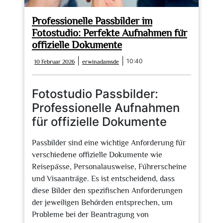
Professionelle Passbilder im
Fotostudio: Perfekte Aufnahmen für
offizielle Dokumente
10
erwinadamsde
|
|
10:40
10 Februar 2026
erwinadamsde
Februar
2026
Fotostudio Passbilder:
Professionelle Aufnahmen
für offizielle Dokumente
Passbilder sind eine wichtige Anforderung für
verschiedene offizielle Dokumente wie
Reisepässe, Personalausweise, Führerscheine
und Visaanträge. Es ist entscheidend, dass
diese Bilder den spezifischen Anforderungen
der jeweiligen Behörden entsprechen, um
Probleme bei der Beantragung von