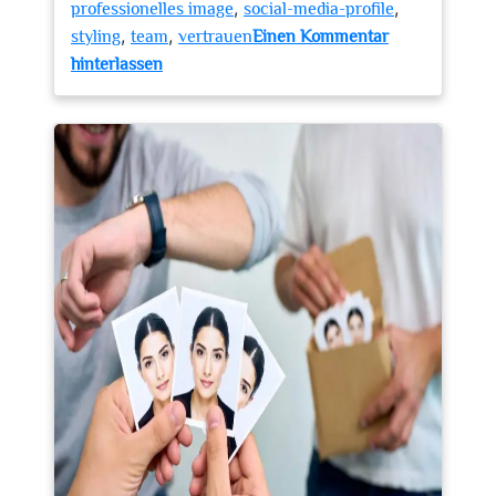
,
,
professionelles image
social-media-profile
,
,
styling
team
vertrauen
Einen Kommentar
zu
hinterlassen
Professionelle
Businessportraits:
Ihr
Schlüssel
zum
erfolgreichen
Unternehmensimage