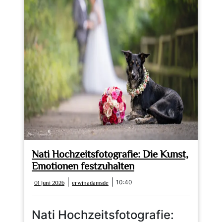
Nati Hochzeitsfotografie: Die Kunst,
Emotionen festzuhalten
01
erwinadamsde
|
|
10:40
01 Juni 2026
erwinadamsde
Juni
2026
Nati Hochzeitsfotografie: