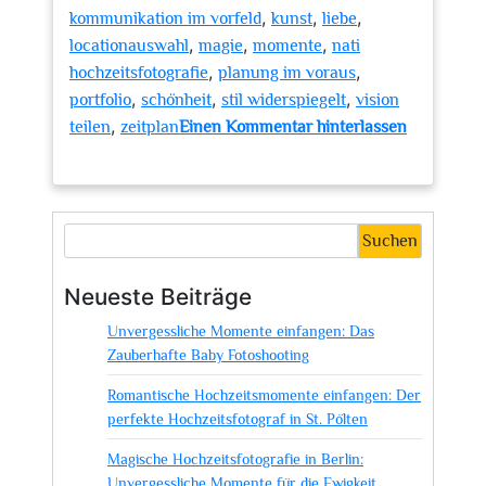
,
,
,
kommunikation im vorfeld
kunst
liebe
,
,
,
locationauswahl
magie
momente
nati
,
,
hochzeitsfotografie
planung im voraus
,
,
,
portfolio
schönheit
stil widerspiegelt
vision
,
teilen
zeitplan
Einen Kommentar hinterlassen
zu
Nati
Hochzeitsfotografie:
Die
Suchen
Kunst,
Emotionen
Neueste Beiträge
festzuhalten
Unvergessliche Momente einfangen: Das
Zauberhafte Baby Fotoshooting
Romantische Hochzeitsmomente einfangen: Der
perfekte Hochzeitsfotograf in St. Pölten
Magische Hochzeitsfotografie in Berlin:
Unvergessliche Momente für die Ewigkeit