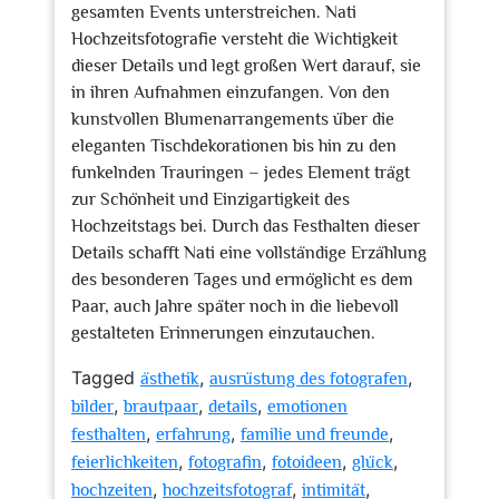
gesamten Events unterstreichen. Nati
Hochzeitsfotografie versteht die Wichtigkeit
dieser Details und legt großen Wert darauf, sie
in ihren Aufnahmen einzufangen. Von den
kunstvollen Blumenarrangements über die
eleganten Tischdekorationen bis hin zu den
funkelnden Trauringen – jedes Element trägt
zur Schönheit und Einzigartigkeit des
Hochzeitstags bei. Durch das Festhalten dieser
Details schafft Nati eine vollständige Erzählung
des besonderen Tages und ermöglicht es dem
Paar, auch Jahre später noch in die liebevoll
gestalteten Erinnerungen einzutauchen.
Tagged
,
,
ästhetik
ausrüstung des fotografen
,
,
,
bilder
brautpaar
details
emotionen
,
,
,
festhalten
erfahrung
familie und freunde
,
,
,
,
feierlichkeiten
fotografin
fotoideen
glück
,
,
,
hochzeiten
hochzeitsfotograf
intimität