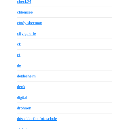
check24
chiemsee
cindy sherman
city galerie
ck
ct
de
deidesheim
denk
digital
drohnen
düsseldorfer fotoschule