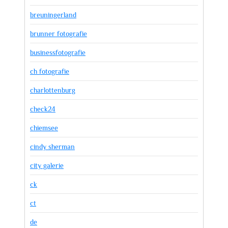
breuningerland
brunner fotografie
businessfotografie
ch fotografie
charlottenburg
check24
chiemsee
cindy sherman
city galerie
ck
ct
de