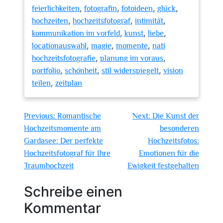
,
,
,
,
feierlichkeiten
fotografin
fotoideen
glück
,
,
,
hochzeiten
hochzeitsfotograf
intimität
,
,
,
kommunikation im vorfeld
kunst
liebe
,
,
,
locationauswahl
magie
momente
nati
,
,
hochzeitsfotografie
planung im voraus
,
,
,
portfolio
schönheit
stil widerspiegelt
vision
,
teilen
zeitplan
Beitragsnavigation
Previous:
Romantische
Next:
Die Kunst der
Hochzeitsmomente am
besonderen
Gardasee: Der perfekte
Hochzeitsfotos:
Hochzeitsfotograf für Ihre
Emotionen für die
Traumhochzeit
Ewigkeit festgehalten
Schreibe einen
Kommentar