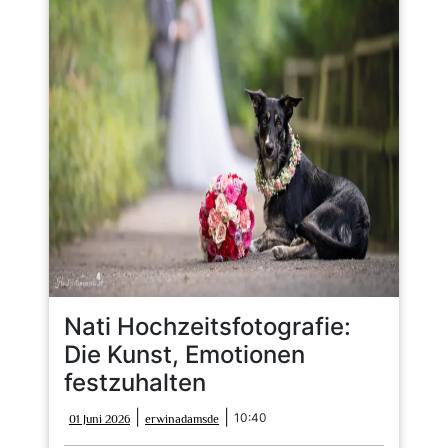
Nati Hochzeitsfotografie:
Die Kunst, Emotionen
festzuhalten
01
erwinadamsde
|
|
10:40
01 Juni 2026
erwinadamsde
Juni