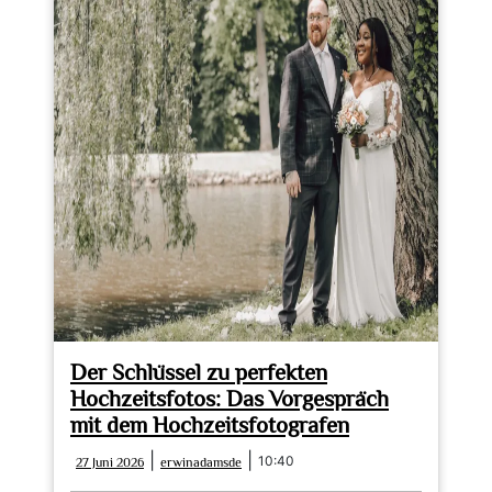
Der Schlüssel zu perfekten
Hochzeitsfotos: Das Vorgespräch
mit dem Hochzeitsfotografen
27
erwinadamsde
|
|
10:40
27 Juni 2026
erwinadamsde
Juni