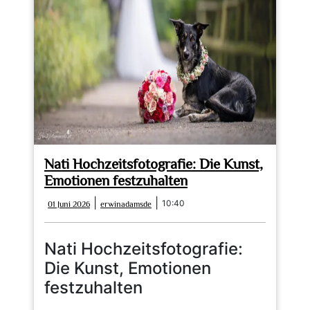
dem
Hochzeitsfotografen
Nati Hochzeitsfotografie: Die Kunst,
Emotionen festzuhalten
01
erwinadamsde
|
|
10:40
01 Juni 2026
erwinadamsde
Juni
2026
Nati Hochzeitsfotografie:
Die Kunst, Emotionen
festzuhalten