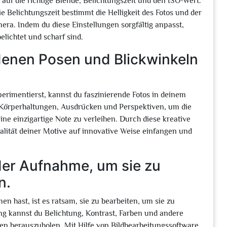
auf die richtige Blende, Belichtungszeit und den ISO-Wert.
ie Belichtungszeit bestimmt die Helligkeit des Fotos und der
era. Indem du diese Einstellungen sorgfältig anpasst,
lichtet und scharf sind.
denen Posen und Blickwinkeln
rimentierst, kannst du faszinierende Fotos in deinem
n Körperhaltungen, Ausdrücken und Perspektiven, um die
ne einzigartige Note zu verleihen. Durch diese kreative
lität deiner Motive auf innovative Weise einfangen und
der Aufnahme, um sie zu
n.
hast, ist es ratsam, sie zu bearbeiten, um sie zu
g kannst du Belichtung, Kontrast, Farben und andere
n herauszuholen. Mit Hilfe von Bildbearbeitungssoftware