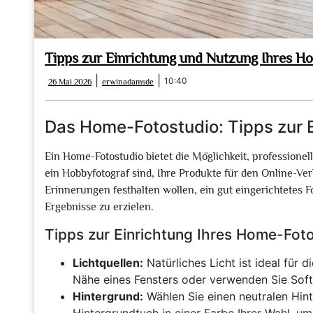
Tipps zur Einrichtung und Nutzung Ihres H
26
erwinadamsde
|
|
10:40
26 Mai 2026
erwinadamsde
Mai
2026
Das Home-Fotostudio: Tipps zur 
Ein Home-Fotostudio bietet die Möglichkeit, professionel
ein Hobbyfotograf sind, Ihre Produkte für den Online-Ve
Erinnerungen festhalten wollen, ein gut eingerichtetes 
Ergebnisse zu erzielen.
Tipps zur Einrichtung Ihres Home-Foto
Lichtquellen:
Natürliches Licht ist ideal für d
Nähe eines Fensters oder verwenden Sie Soft
Hintergrund:
Wählen Sie einen neutralen Hin