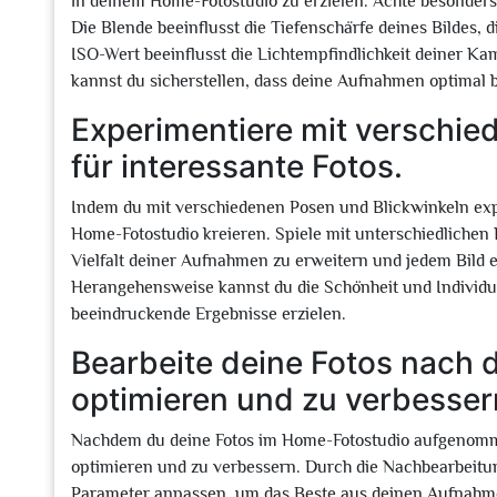
in deinem Home-Fotostudio zu erzielen. Achte besonders 
Die Blende beeinflusst die Tiefenschärfe deines Bildes, d
ISO-Wert beeinflusst die Lichtempfindlichkeit deiner Kam
kannst du sicherstellen, dass deine Aufnahmen optimal be
Experimentiere mit verschie
für interessante Fotos.
Indem du mit verschiedenen Posen und Blickwinkeln expe
Home-Fotostudio kreieren. Spiele mit unterschiedliche
Vielfalt deiner Aufnahmen zu erweitern und jedem Bild ei
Herangehensweise kannst du die Schönheit und Individua
beeindruckende Ergebnisse erzielen.
Bearbeite deine Fotos nach 
optimieren und zu verbesser
Nachdem du deine Fotos im Home-Fotostudio aufgenommen 
optimieren und zu verbessern. Durch die Nachbearbeitun
Parameter anpassen, um das Beste aus deinen Aufnahme