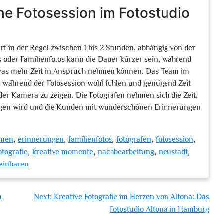
he Fotosession im Fotostudio
rt in der Regel zwischen 1 bis 2 Stunden, abhängig von der
tos oder Familienfotos kann die Dauer kürzer sein, während
twas mehr Zeit in Anspruch nehmen können. Das Team im
en während der Fotosession wohl fühlen und genügend Zeit
der Kamera zu zeigen. Die Fotografen nehmen sich die Zeit,
angen wird und die Kunden mit wunderschönen Erinnerungen
,
,
,
,
,
hmen
erinnerungen
familienfotos
fotografen
fotosession
,
,
,
,
otografie
kreative momente
nachbearbeitung
neustadt
einbaren
u
Next:
Kreative Fotografie im Herzen von Altona: Das
Fotostudio Altona in Hamburg