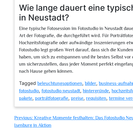
Wie lange dauert eine typisc
in Neustadt?
Eine typische Fotosession im Fotostudio in Neustadt daue
Art der Fotografie, die durchgeführt wird. Für Porträtfo
Hochzeitsfotografie oder aufwändige Inszenierungen e
Fotostudio legt großen Wert darauf, dass sich die Kund
haben, um sich zu entspannen und ihr bestes Selbst vor 
um sicherzustellen, dass jeder Moment perfekt eingef
nach Hause gehen können.
Tagged
,
,
beleuchtungsoptionen
bilder
business-aufna
,
,
,
fotostudio
fotostudio neustadt
hintergründe
hochzeitsf
,
,
,
,
pakete
porträtfotografie
preise
requisiten
termine ver
Beitragsnavigation
Previous:
Kreative Momente festhalten: Das Fotostudio Ne
Isenburg in Aktion