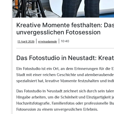
Kreative Momente festhalten: Das 
unvergesslichen Fotosession
13
erwinadamsde
|
|
10:40
13 April 2026
erwinadamsde
April
2026
Das Fotostudio in Neustadt: Krea
Ein Fotostudio ist ein Ort, an dem Erinnerungen für die 
Stadt mit einer reichen Geschichte und atemberaubender 
spezialisiert hat, kreative Momente festzuhalten und ind
Das Fotostudio in Neustadt zeichnet sich durch sein tale
Hingabe arbeiten, um die Schönheit und Einzigartigkeit 
Hochzeitsfotografie, Familienfotos oder professionelle 
Fotosession zu einem unvergesslichen Erlebnis.