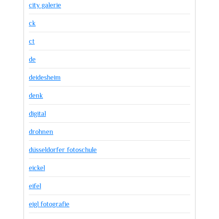
city galerie
ck
ct
de
deidesheim
denk
digital
drohnen
düsseldorfer fotoschule
eickel
eifel
eigl fotografie