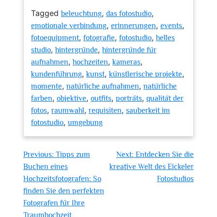
Tagged
,
,
beleuchtung
das fotostudio
,
,
,
emotionale verbindung
erinnerungen
events
,
,
,
fotoequipment
fotografie
fotostudio
helles
,
,
studio
hintergründe
hintergründe für
,
,
,
aufnahmen
hochzeiten
kameras
,
,
,
kundenführung
kunst
künstlerische projekte
,
,
momente
natürliche aufnahmen
natürliche
,
,
,
,
farben
objektive
outfits
porträts
qualität der
,
,
,
fotos
raumwahl
requisiten
sauberkeit im
,
fotostudio
umgebung
Beitragsnavigation
Previous:
Tipps zum
Next:
Entdecken Sie die
Buchen eines
kreative Welt des Eickeler
Hochzeitsfotografen: So
Fotostudios
finden Sie den perfekten
Fotografen für Ihre
Traumhochzeit