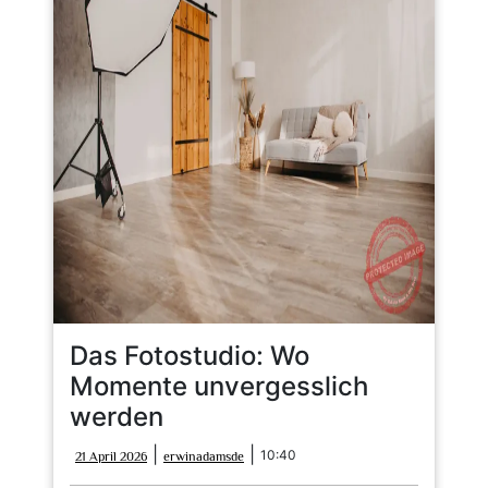
Das Fotostudio: Wo
Momente unvergesslich
werden
21
erwinadamsde
|
|
10:40
21 April 2026
erwinadamsde
April