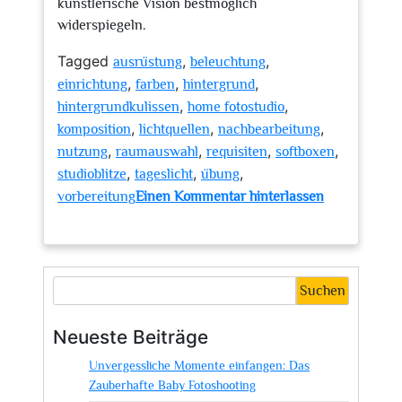
künstlerische Vision bestmöglich
widerspiegeln.
Tagged
,
,
ausrüstung
beleuchtung
,
,
,
einrichtung
farben
hintergrund
,
,
hintergrundkulissen
home fotostudio
,
,
,
komposition
lichtquellen
nachbearbeitung
,
,
,
,
nutzung
raumauswahl
requisiten
softboxen
,
,
,
studioblitze
tageslicht
übung
vorbereitung
Einen Kommentar hinterlassen
zu
Tipps
zur
Einrichtung
Suchen
und
Nutzung
Neueste Beiträge
Ihres
Unvergessliche Momente einfangen: Das
Home-
Zauberhafte Baby Fotoshooting
Fotostudios