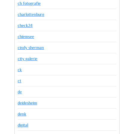
ch fotografie
charlottenburg
check24
chiemsee
cindy sherman
city galerie
ck
ct
de
deidesheim
denk
digital