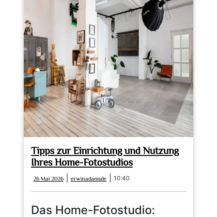
Tipps zur Einrichtung und Nutzung
Ihres Home-Fotostudios
26
erwinadamsde
|
|
10:40
26 Mai 2026
erwinadamsde
Mai
2026
Das Home-Fotostudio: