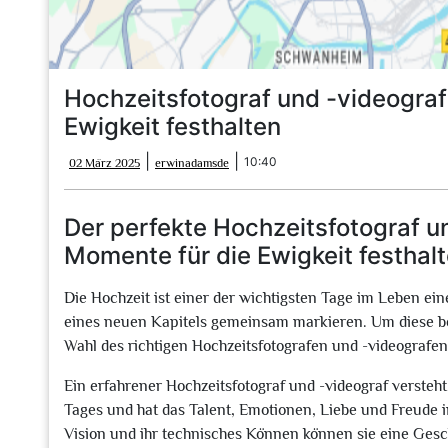
Hochzeitsfotograf und -videograf
Ewigkeit festhalten
02
erwinadamsde
|
|
10:40
02 März 2025
erwinadamsde
März
2025
Der perfekte Hochzeitsfotograf u
Momente für die Ewigkeit festhal
Die Hochzeit ist einer der wichtigsten Tage im Leben ein
eines neuen Kapitels gemeinsam markieren. Um diese bes
Wahl des richtigen Hochzeitsfotografen und -videografe
Ein erfahrener Hochzeitsfotograf und -videograf verste
Tages und hat das Talent, Emotionen, Liebe und Freude i
Vision und ihr technisches Können können sie eine Gesch