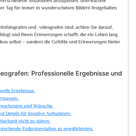
n verschiedene Situationen anzupassen, unerwartete
ßer Tag für immer in wunderschönen Bildern festgehalten
tsfotografen und -videografen sind, achten Sie darauf,
fängt und Ihnen Erinnerungen schafft, die ein Leben lang
deos selbst – sondern die Gefühle und Erinnerungen hinter
eografen: Professionelle Ergebnisse und
nelle Ergebnisse.
erpassen.
Erwartungen und Wünsche.
nd Details für kreative Aufnahmen.
Hochzeit nicht zu stören.
sprechende Endpräsentation zu gewährleisten.