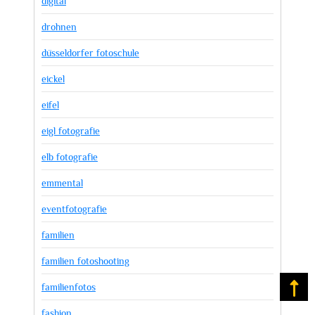
digital
drohnen
düsseldorfer fotoschule
eickel
eifel
eigl fotografie
elb fotografie
emmental
eventfotografie
familien
familien fotoshooting
familienfotos
Na
fashion