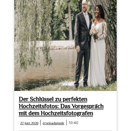
Der Schlüssel zu perfekten
Hochzeitsfotos: Das Vorgespräch
mit dem Hochzeitsfotografen
27
erwinadamsde
|
|
10:40
27 Juni 2026
erwinadamsde
Juni