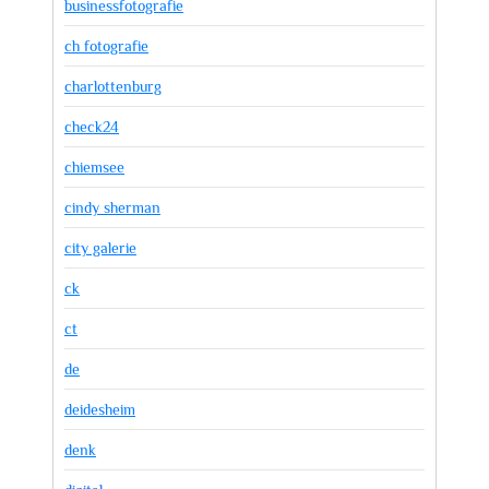
businessfotografie
ch fotografie
charlottenburg
check24
chiemsee
cindy sherman
city galerie
ck
ct
de
deidesheim
denk