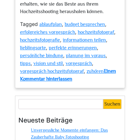
erhalten, wie sie das Beste aus ihrem
Hochzeitsshooting herausholen können.
Tagged
,
,
ablaufplan
budget besprechen
,
,
erfolgreiches vorgespräch
hochzeitsfotograf
,
,
hochzeitsfotografie
informationen teilen
,
,
lieblingsorte
perfekte erinnerungen
,
,
persönliche bindung
planung im voraus
,
,
,
tipps
vision und stil
vorgespräch
,
vorgespräch hochzeitsfotograf
zuhören
Einen
zu
Kommentar hinterlassen
Der
Schlüssel
zu
Suchen
perfekten
Hochzeitsfotos:
Neueste Beiträge
Das
Unvergessliche Momente einfangen: Das
Vorgespräch
Zauberhafte Baby Fotoshooting
mit