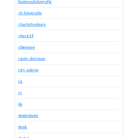
businessfotografie
ch fotografie
charlottenburg
check24
chiemsee
cindy sherman
city galerie
ck
ct
de
deidesheim
denk