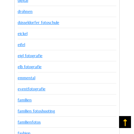
digital
drohnen
düsseldorfer fotoschule
eickel
eifel
eigl fotografie
elb fotografie
emmental
eventfotografie
familien
familien fotoshooting
familienfotos
Na
fashion