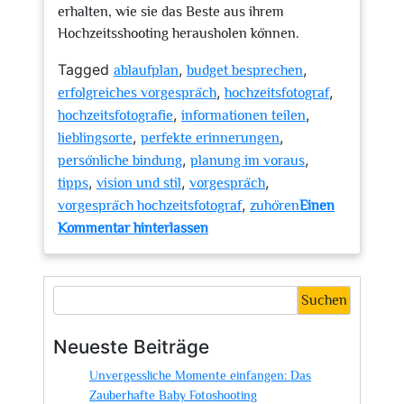
erhalten, wie sie das Beste aus ihrem
Hochzeitsshooting herausholen können.
Tagged
,
,
ablaufplan
budget besprechen
,
,
erfolgreiches vorgespräch
hochzeitsfotograf
,
,
hochzeitsfotografie
informationen teilen
,
,
lieblingsorte
perfekte erinnerungen
,
,
persönliche bindung
planung im voraus
,
,
,
tipps
vision und stil
vorgespräch
,
vorgespräch hochzeitsfotograf
zuhören
Einen
zu
Kommentar hinterlassen
Der
Schlüssel
zu
Suchen
perfekten
Hochzeitsfotos:
Neueste Beiträge
Das
Unvergessliche Momente einfangen: Das
Vorgespräch
Zauberhafte Baby Fotoshooting
mit