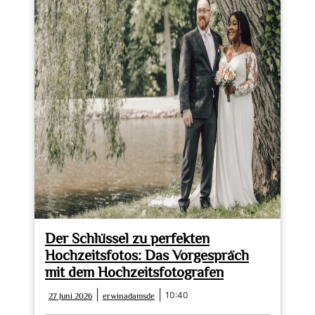
Der Schlüssel zu perfekten
Hochzeitsfotos: Das Vorgespräch
mit dem Hochzeitsfotografen
27
erwinadamsde
|
|
10:40
27 Juni 2026
erwinadamsde
Juni