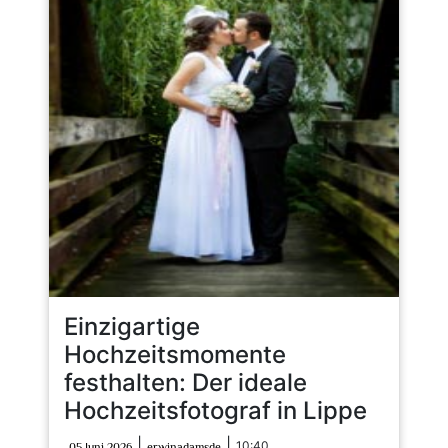
Einzigartige
Hochzeitsmomente
festhalten: Der ideale
Hochzeitsfotograf in Lippe
05
erwinadamsde
|
|
10:40
05 Juni 2026
erwinadamsde