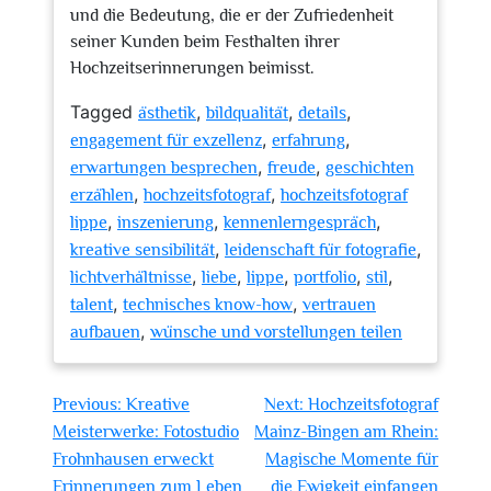
und die Bedeutung, die er der Zufriedenheit
seiner Kunden beim Festhalten ihrer
Hochzeitserinnerungen beimisst.
Tagged
,
,
,
ästhetik
bildqualität
details
,
,
engagement für exzellenz
erfahrung
,
,
erwartungen besprechen
freude
geschichten
,
,
erzählen
hochzeitsfotograf
hochzeitsfotograf
,
,
,
lippe
inszenierung
kennenlerngespräch
,
,
kreative sensibilität
leidenschaft für fotografie
,
,
,
,
,
lichtverhältnisse
liebe
lippe
portfolio
stil
,
,
talent
technisches know-how
vertrauen
,
aufbauen
wünsche und vorstellungen teilen
Beitragsnavigation
Previous:
Kreative
Next:
Hochzeitsfotograf
Meisterwerke: Fotostudio
Mainz-Bingen am Rhein:
Frohnhausen erweckt
Magische Momente für
Erinnerungen zum Leben
die Ewigkeit einfangen