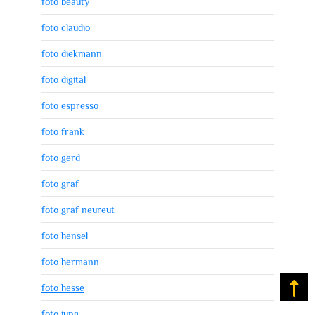
foto beauty
foto claudio
foto diekmann
foto digital
foto espresso
foto frank
foto gerd
foto graf
foto graf neureut
foto hensel
foto hermann
foto hesse
Na
foto jung