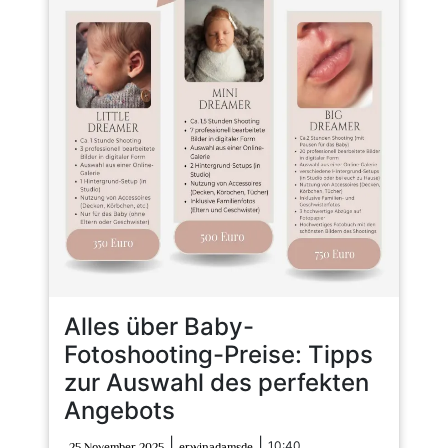
Alles über Baby-
Fotoshooting-Preise: Tipps
zur Auswahl des perfekten
Angebots
25
erwinadamsde
|
|
10:40
25 November 2025
erwinadamsde