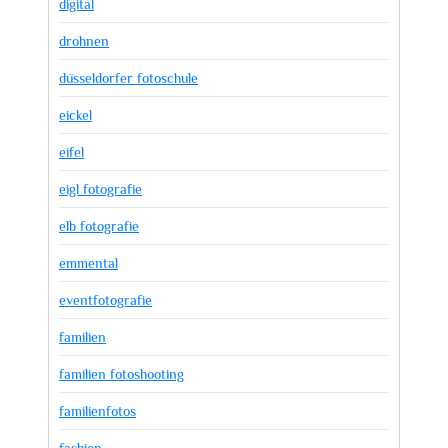
digital
drohnen
düsseldorfer fotoschule
eickel
eifel
eigl fotografie
elb fotografie
emmental
eventfotografie
familien
familien fotoshooting
familienfotos
fashion