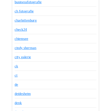
businessfotografie
ch fotografie
charlottenburg
check24
chiemsee
cindy sherman
city galerie
ck
ct
de
deidesheim
denk