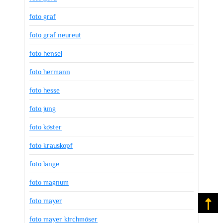
foto graf
foto graf neureut
foto hensel
foto hermann
foto hesse
foto jung
foto köster
foto krauskopf
foto lange
foto magnum
foto mayer
Na
foto mayer kirchmöser