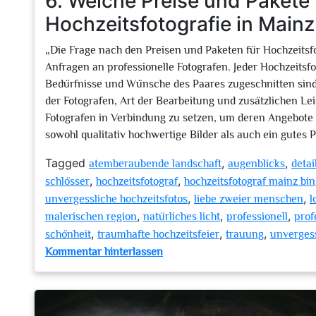
6. Welche Preise und Pakete 
Hochzeitsfotografie in Main
„Die Frage nach den Preisen und Paketen für Hochzeitsfo
Anfragen an professionelle Fotografen. Jeder Hochzeitsfot
Bedürfnisse und Wünsche des Paares zugeschnitten sind
der Fotografen, Art der Bearbeitung und zusätzlichen Lei
Fotografen in Verbindung zu setzen, um deren Angebote 
sowohl qualitativ hochwertige Bilder als auch ein gutes P
Tagged
,
,
atemberaubende landschaft
augenblicks
detai
,
,
schlösser
hochzeitsfotograf
hochzeitsfotograf mainz bi
,
,
unvergessliche hochzeitsfotos
liebe zweier menschen
l
,
,
,
malerischen region
natürliches licht
professionell
prof
,
,
,
schönheit
traumhafte hochzeitsfeier
trauung
unverges
zu
Kommentar hinterlassen
Hochzeitsfotograf
Mainz-
Bingen