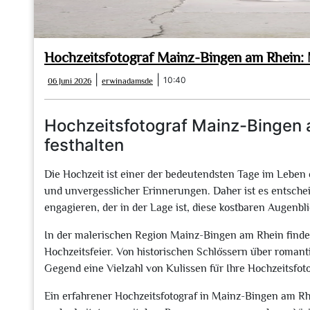
Hochzeitsfotograf Mainz-Bingen am Rhein: 
06
erwinadamsde
|
|
10:40
06 Juni 2026
erwinadamsde
Juni
2026
Hochzeitsfotograf Mainz-Bingen
festhalten
Die Hochzeit ist einer der bedeutendsten Tage im Leben 
und unvergesslicher Erinnerungen. Daher ist es entschei
engagieren, der in der Lage ist, diese kostbaren Augenbli
In der malerischen Region Mainz-Bingen am Rhein finden 
Hochzeitsfeier. Von historischen Schlössern über romanti
Gegend eine Vielzahl von Kulissen für Ihre Hochzeitsfoto
Ein erfahrener Hochzeitsfotograf in Mainz-Bingen am Rh