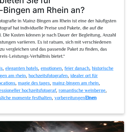
bieten Sie für
z-Bingen am Rhein an?
tografie in Mainz-Bingen am Rhein ist eine der häufigsten
ograf hat individuelle Preise und Pakete, die auf die
. Die Kosten können je nach Dauer der Begleitung, Anzahl
stungen variieren. Es ist ratsam, sich mit verschiedenen
zu vergleichen und das passende Paket zu finden, das
reis-Leistungs-Verhältnis bietet.“
,
,
,
,
ls
eleganten hotels
emotionen
feier danach
historische
,
,
ngen am rhein
hochzeitsfotografen
idealer ort für
,
,
,
ocations
magie des tages
mainz-bingen am rhein
,
,
essioneller hochzeitsfotograf
romantische weinberge
,
sliche momente festhalten
vorbereitungen
Einen