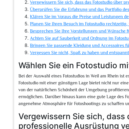
Vergewissern Sie sich, dass das Fotostudio über pr
Überprüfen Sie die Erfahrung und das Portfolio des
Klären Sie im Voraus die Preise und Leistungen de
Planen Sie Ihren Besuch im Fotostudio rechtzeitig
Besprechen Sie Ihre Vorstellungen und Wünsche fü
Achten Sie auf Sauberkeit und Ordnung im Fotost
Bringen Sie passende Kleidung und Accessoires für
Vergessen Sie nicht, Spaß zu haben und entspannt
Wählen Sie ein Fotostudio mi
Bei der Auswahl eines Fotostudios in Weil am Rhein ist e
Fotostudio mit einer günstigen Lage bietet nicht nur ei
von der natürlichen Schönheit der Umgebung profitiere
ermöglichen. Darüber hinaus kann eine gute Lage des Fo
angenehme Atmosphäre für Fotoshootings zu schaffen un
Vergewissern Sie sich, dass
professionelle Ausrüstung ve