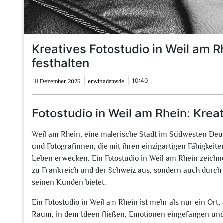
Kreatives Fotostudio in Weil am R
festhalten
11
erwinadamsde
|
|
10:40
11 Dezember 2025
erwinadamsde
Dezember
2025
Fotostudio in Weil am Rhein: Kreat
Weil am Rhein, eine malerische Stadt im Südwesten Deuts
und Fotografinnen, die mit ihren einzigartigen Fähigkeit
Leben erwecken. Ein Fotostudio in Weil am Rhein zeichne
zu Frankreich und der Schweiz aus, sondern auch durch di
seinen Kunden bietet.
Ein Fotostudio in Weil am Rhein ist mehr als nur ein Ort
Raum, in dem Ideen fließen, Emotionen eingefangen und