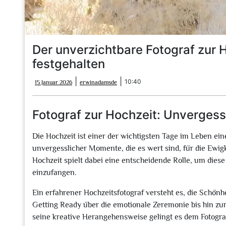
Der unverzichtbare Fotograf zur H
festgehalten
15
erwinadamsde
|
|
10:40
15 Januar 2026
erwinadamsde
Januar
2026
Fotograf zur Hochzeit: Unverges
Die Hochzeit ist einer der wichtigsten Tage im Leben ein
unvergesslicher Momente, die es wert sind, für die Ewigk
Hochzeit spielt dabei eine entscheidende Rolle, um die
einzufangen.
Ein erfahrener Hochzeitsfotograf versteht es, die Sch
Getting Ready über die emotionale Zeremonie bis hin zu
seine kreative Herangehensweise gelingt es dem Fotogra