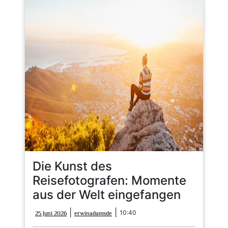
Die Kunst des
Reisefotografen: Momente
aus der Welt eingefangen
25
erwinadamsde
|
|
10:40
25 Juni 2026
erwinadamsde
Juni