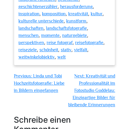
,
,
geschichtenerzähler
herausforderung
,
,
,
,
inspiration
komposition
kreativität
kultur
,
,
kulturelle unterschiede
kunstform
,
,
landschaften
landschaftsfotografie
,
,
,
menschen
momente
naturgebiete
,
,
,
perspektiven
reise fotograf
reisefotografie
,
,
,
,
reiseziele
schönheit
stativ
vielfalt
,
weitwinkelobjektiv
welt
Beitragsnavigation
Previous:
Linda und Tobi
Next:
Kreativität und
Hochzeitsfotografie: Liebe
Professionalität im
in Bildern eingefangen
Fotostudio Goddelau:
Einzigartige Bilder für
bleibende Erinnerungen
Schreibe einen