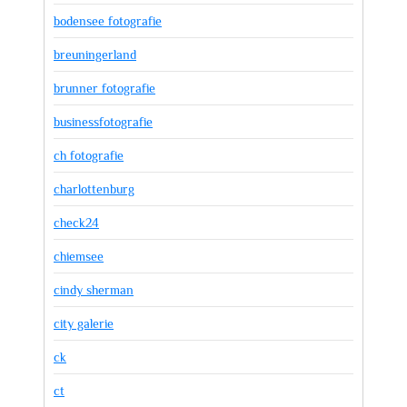
bodensee fotografie
breuningerland
brunner fotografie
businessfotografie
ch fotografie
charlottenburg
check24
chiemsee
cindy sherman
city galerie
ck
ct