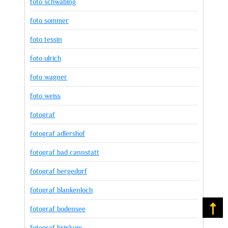
foto schwabing
foto sommer
foto tessin
foto ulrich
foto wagner
foto weiss
fotograf
fotograf adlershof
fotograf bad cannstatt
fotograf bergedorf
fotograf blankenloch
fotograf bodensee
Na
fotograf brinkum