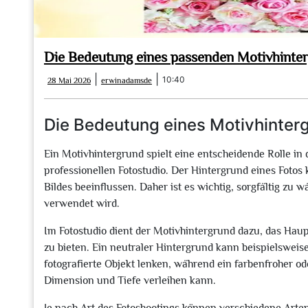
Die Bedeutung eines passenden Motivhinter
28
erwinadamsde
|
|
10:40
28 Mai 2026
erwinadamsde
Mai
2026
Die Bedeutung eines Motivhinterg
Ein Motivhintergrund spielt eine entscheidende Rolle in 
professionellen Fotostudio. Der Hintergrund eines Foto
Bildes beeinflussen. Daher ist es wichtig, sorgfältig zu
verwendet wird.
Im Fotostudio dient der Motivhintergrund dazu, das H
zu bieten. Ein neutraler Hintergrund kann beispielsweis
fotografierte Objekt lenken, während ein farbenfroher od
Dimension und Tiefe verleihen kann.