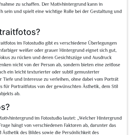
nahme zu schaffen. Der Motivhintergrund kann in
 sein und spielt eine wichtige Rolle bei der Gestaltung und
raitfotos?
aitfotos im Fotostudio gibt es verschiedene Überlegungen
nfarbiger weißer oder grauer Hintergrund eignet sich gut,
n Fokus zu rücken und deren Gesichtszüge und Ausdruck
enken nicht von der Person ab, sondern bieten eine zeitlose
ch ein leicht texturierter oder subtil gemusterter
Tiefe und Interesse zu verleihen, ohne dabei vom Porträt
s für Portraitfotos von der gewünschten Ästhetik, dem Stil
ubjekts ab.
os?
tivhintergrund im Fotostudio lautet: „Welcher Hintergrund
 Frage hängt von verschiedenen Faktoren ab, darunter das
sthetik des Bildes sowie die Persönlichkeit des