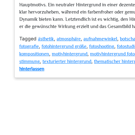
Hauptmotivs. Ein neutraler Hintergrund in einer dezent
klar hervorzuheben, während ein farbenfroher oder gemus
Dynamik bieten kann. Letztendlich ist es wichtig, den H
er die gewünschte Wirkung erzielt und das Gesamtbild h
Tagged
,
,
,
ästhetik
atmosphäre
aufnahmewinkel
botscha
,
,
,
fotografie
fotohintergrund größe
fotoshooting
fotostud
,
,
kompositionen
motivhintergrund
motivhintergrund foto
,
,
stimmung
texturierter hintergrund
thematischer hinte
zu
hinterlassen
Die
Bedeutung
eines
passenden
Motivhintergrunds
im
Fotostudio