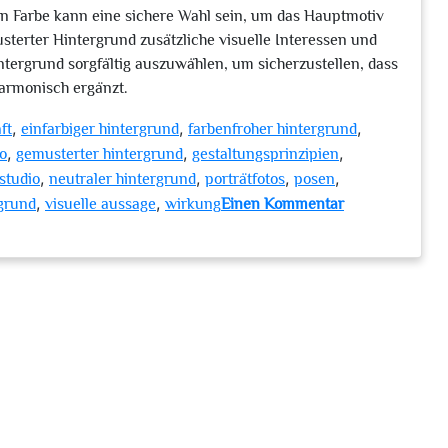
en Farbe kann eine sichere Wahl sein, um das Hauptmotiv
terter Hintergrund zusätzliche visuelle Interessen und
intergrund sorgfältig auszuwählen, um sicherzustellen, dass
armonisch ergänzt.
,
,
,
ft
einfarbiger hintergrund
farbenfroher hintergrund
,
,
,
io
gemusterter hintergrund
gestaltungsprinzipien
,
,
,
,
studio
neutraler hintergrund
porträtfotos
posen
,
,
rgrund
visuelle aussage
wirkung
Einen Kommentar