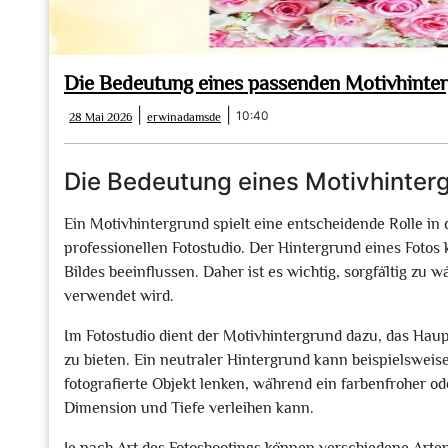
Die Bedeutung eines passenden Motivhinter
28
erwinadamsde
|
|
10:40
28 Mai 2026
erwinadamsde
Mai
2026
Die Bedeutung eines Motivhinterg
Ein Motivhintergrund spielt eine entscheidende Rolle in 
professionellen Fotostudio. Der Hintergrund eines Foto
Bildes beeinflussen. Daher ist es wichtig, sorgfältig zu
verwendet wird.
Im Fotostudio dient der Motivhintergrund dazu, das H
zu bieten. Ein neutraler Hintergrund kann beispielsweis
fotografierte Objekt lenken, während ein farbenfroher od
Dimension und Tiefe verleihen kann.