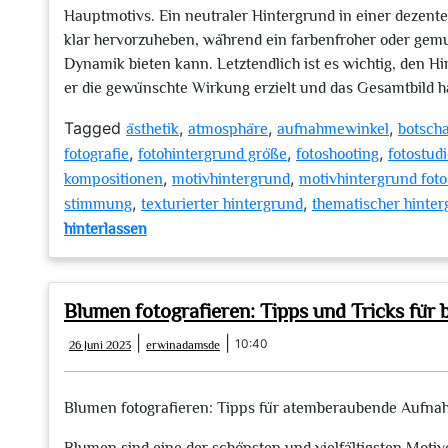
Hauptmotivs. Ein neutraler Hintergrund in einer dezent
klar hervorzuheben, während ein farbenfroher oder gemus
Dynamik bieten kann. Letztendlich ist es wichtig, den H
er die gewünschte Wirkung erzielt und das Gesamtbild h
Tagged
,
,
,
ästhetik
atmosphäre
aufnahmewinkel
botscha
,
,
,
fotografie
fotohintergrund größe
fotoshooting
fotostud
,
,
kompositionen
motivhintergrund
motivhintergrund foto
,
,
stimmung
texturierter hintergrund
thematischer hinte
zu
hinterlassen
Die
Bedeutung
eines
Blumen fotografieren: Tipps und Tricks fü
passenden
26
erwinadamsde
|
|
10:40
26 Juni 2023
Motivhintergrunds
erwinadamsde
Juni
im
2023
Fotostudio
Blumen fotografieren: Tipps für atemberaubende Aufn