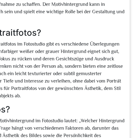
nahme zu schaffen. Der Motivhintergrund kann in
 sein und spielt eine wichtige Rolle bei der Gestaltung und
raitfotos?
aitfotos im Fotostudio gibt es verschiedene Überlegungen
nfarbiger weißer oder grauer Hintergrund eignet sich gut,
n Fokus zu rücken und deren Gesichtszüge und Ausdruck
enken nicht von der Person ab, sondern bieten eine zeitlose
ch ein leicht texturierter oder subtil gemusterter
Tiefe und Interesse zu verleihen, ohne dabei vom Porträt
s für Portraitfotos von der gewünschten Ästhetik, dem Stil
ubjekts ab.
os?
tivhintergrund im Fotostudio lautet: „Welcher Hintergrund
 Frage hängt von verschiedenen Faktoren ab, darunter das
sthetik des Bildes sowie die Persönlichkeit des