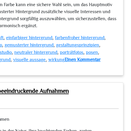
en Farbe kann eine sichere Wahl sein, um das Hauptmotiv
terter Hintergrund zusätzliche visuelle Interessen und
intergrund sorgfältig auszuwählen, um sicherzustellen, dass
armonisch ergänzt.
,
,
,
ft
einfarbiger hintergrund
farbenfroher hintergrund
,
,
,
io
gemusterter hintergrund
gestaltungsprinzipien
,
,
,
,
studio
neutraler hintergrund
porträtfotos
posen
,
,
rgrund
visuelle aussage
wirkung
Einen Kommentar
r beeindruckende Aufnahmen
ahmen