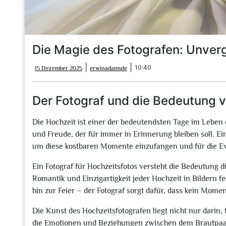
Die Magie des Fotografen: Unver
15
erwinadamsde
|
|
10:40
15 Dezember 2025
erwinadamsde
Dezember
2025
Der Fotograf und die Bedeutung 
Die Hochzeit ist einer der bedeutendsten Tage im Leben 
und Freude, der für immer in Erinnerung bleiben soll. Ein
um diese kostbaren Momente einzufangen und für die Ewi
Ein Fotograf für Hochzeitsfotos versteht die Bedeutung d
Romantik und Einzigartigkeit jeder Hochzeit in Bildern 
hin zur Feier – der Fotograf sorgt dafür, dass kein Momen
Die Kunst des Hochzeitsfotografen liegt nicht nur darin,
die Emotionen und Beziehungen zwischen dem Brautpaar 