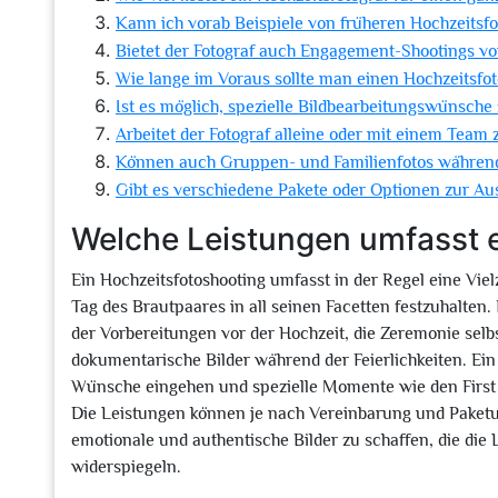
Kann ich vorab Beispiele von früheren Hochzeitsfo
Bietet der Fotograf auch Engagement-Shootings vo
Wie lange im Voraus sollte man einen Hochzeitsfo
Ist es möglich, spezielle Bildbearbeitungswünsche
Arbeitet der Fotograf alleine oder mit einem Tea
Können auch Gruppen- und Familienfotos während
Gibt es verschiedene Pakete oder Optionen zur Au
Welche Leistungen umfasst 
Ein Hochzeitsfotoshooting umfasst in der Regel eine Vie
Tag des Brautpaares in all seinen Facetten festzuhalten
der Vorbereitungen vor der Hochzeit, die Zeremonie sel
dokumentarische Bilder während der Feierlichkeiten. Ein 
Wünsche eingehen und spezielle Momente wie den First 
Die Leistungen können je nach Vereinbarung und Paketumf
emotionale und authentische Bilder zu schaffen, die di
widerspiegeln.