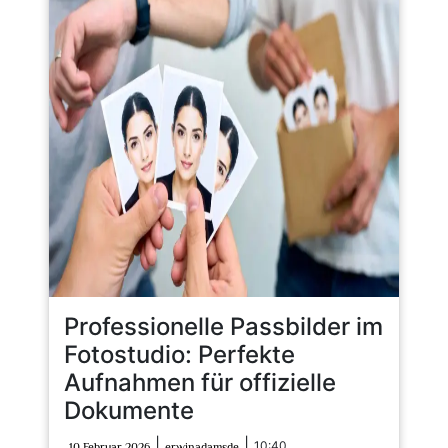
Professionelle Passbilder im
Fotostudio: Perfekte
Aufnahmen für offizielle
Dokumente
10
erwinadamsde
|
|
10:40
10 Februar 2026
erwinadamsde