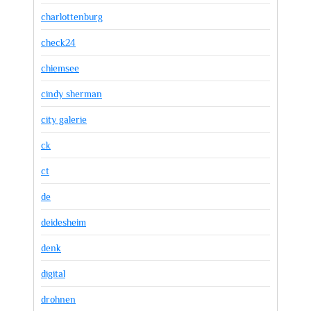
charlottenburg
check24
chiemsee
cindy sherman
city galerie
ck
ct
de
deidesheim
denk
digital
drohnen