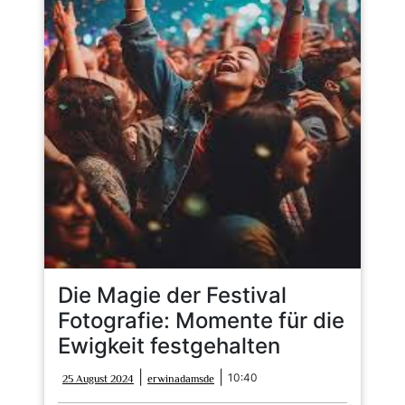
Die Magie der Festival
Fotografie: Momente für die
Ewigkeit festgehalten
25
erwinadamsde
|
|
10:40
25 August 2024
erwinadamsde
August