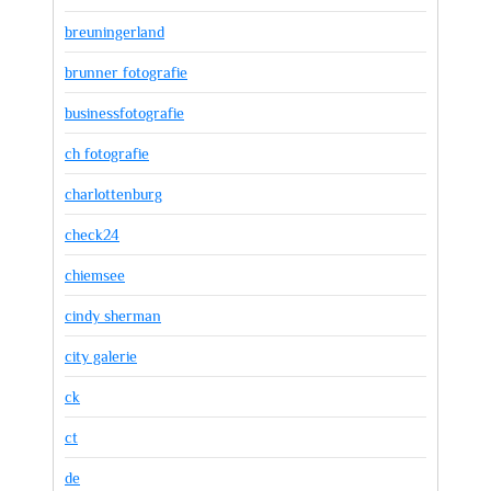
breuningerland
brunner fotografie
businessfotografie
ch fotografie
charlottenburg
check24
chiemsee
cindy sherman
city galerie
ck
ct
de