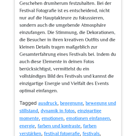
Geschehen drumherum festzuhalten. Bei der
Festival Fotografie ist es entscheidend, nicht
nur auf die Hauptakteure zu fokussieren,
sondern auch die umgebende Atmosphäre
einzufangen. Die Stimmung, die Dekorationen,
die Besucher in ihren kreativen Outfits und die
kleinen Details tragen maßgeblich zur
Gesamterfahrung eines Festivals bei. Indem du
auch diese Elemente in deinen Fotos
berücksichtigst, vermittelst du ein
vollständiges Bild des Festivals und kannst die
einzigartige Energie und Vielfalt des Events
optimal einfangen.
Tagged
,
,
ausdruck
begegnung
bewegung und
,
,
stillstand
dynamik in fotos
einzigartige
,
,
,
momente
emotionen
emotionen einfangen
,
,
energie
farben und kontraste
farben
,
,
,
verstärken
festival fotografie
festivals