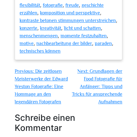
,
,
,
flexibilität
fotografie
freude
geschichte
,
,
erzählen
komposition und perspektive
,
kontraste betonen stimmungen unterstreichen
,
,
,
konzerte
kreativität
licht und schatten
,
,
menschenmengen
momente festzuhalten
,
,
,
motive
nachbearbeitung der bilder
paraden
technisches können
Beitragsnavigation
Previous:
Die zeitlosen
Next:
Grundlagen der
Meisterwerke der Edward
Food Fotografie für
Weston Fotografie: Eine
Anfänger: Tipps und
Hommage an den
Tricks für ansprechende
legendären Fotografen
Aufnahmen
Schreibe einen
Kommentar