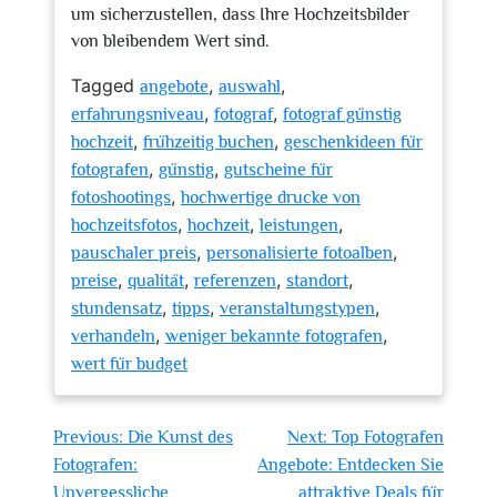
um sicherzustellen, dass Ihre Hochzeitsbilder
von bleibendem Wert sind.
Tagged
,
,
angebote
auswahl
,
,
erfahrungsniveau
fotograf
fotograf günstig
,
,
hochzeit
frühzeitig buchen
geschenkideen für
,
,
fotografen
günstig
gutscheine für
,
fotoshootings
hochwertige drucke von
,
,
,
hochzeitsfotos
hochzeit
leistungen
,
,
pauschaler preis
personalisierte fotoalben
,
,
,
,
preise
qualität
referenzen
standort
,
,
,
stundensatz
tipps
veranstaltungstypen
,
,
verhandeln
weniger bekannte fotografen
wert für budget
Beitragsnavigation
Previous:
Die Kunst des
Next:
Top Fotografen
Fotografen:
Angebote: Entdecken Sie
Unvergessliche
attraktive Deals für