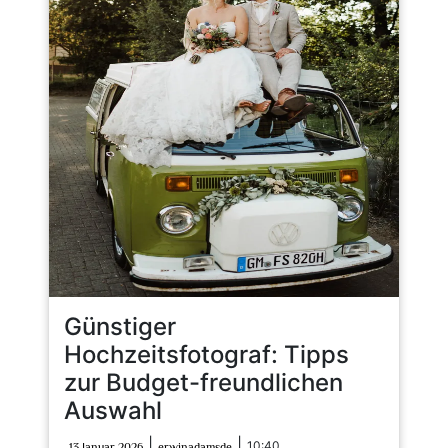
Günstiger
Hochzeitsfotograf: Tipps
zur Budget-freundlichen
Auswahl
13
erwinadamsde
|
|
10:40
13 Januar 2026
erwinadamsde