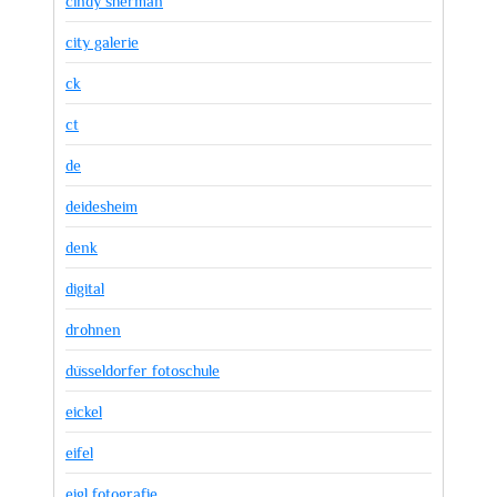
cindy sherman
city galerie
ck
ct
de
deidesheim
denk
digital
drohnen
düsseldorfer fotoschule
eickel
eifel
eigl fotografie