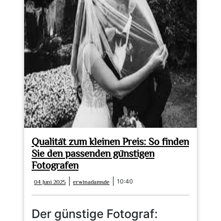
für
Ihre
Hochzeit
Qualität zum kleinen Preis: So finden
Sie den passenden günstigen
Fotografen
04
erwinadamsde
|
|
10:40
04 Juni 2025
erwinadamsde
Juni
2025
Der günstige Fotograf: