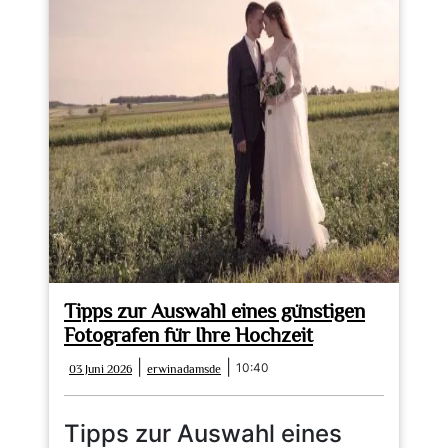
Tipps zur Auswahl eines günstigen
Fotografen für Ihre Hochzeit
03
erwinadamsde
|
|
10:40
03 Juni 2026
erwinadamsde
Juni
2026
Tipps zur Auswahl eines