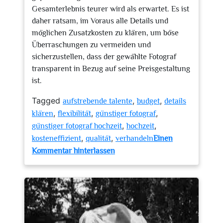
Gesamterlebnis teurer wird als erwartet. Es ist
daher ratsam, im Voraus alle Details und
möglichen Zusatzkosten zu klären, um böse
Überraschungen zu vermeiden und
sicherzustellen, dass der gewählte Fotograf
transparent in Bezug auf seine Preisgestaltung
ist.
Tagged
,
,
aufstrebende talente
budget
details
,
,
,
klären
flexibilität
günstiger fotograf
,
,
günstiger fotograf hochzeit
hochzeit
,
,
kosteneffizient
qualität
verhandeln
Einen
zu
Kommentar hinterlassen
Tipps
zur
Auswahl
eines
günstigen
Fotografen