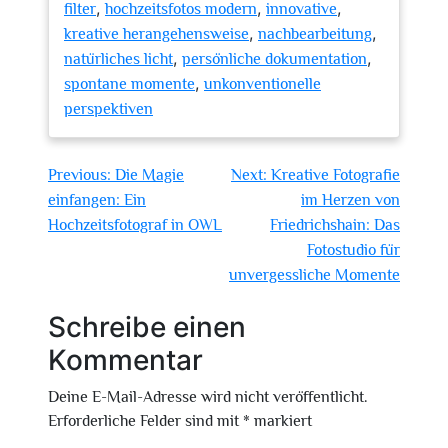
,
,
,
filter
hochzeitsfotos modern
innovative
,
,
kreative herangehensweise
nachbearbeitung
,
,
natürliches licht
persönliche dokumentation
,
spontane momente
unkonventionelle
perspektiven
Beitragsnavigation
Previous:
Die Magie
Next:
Kreative Fotografie
einfangen: Ein
im Herzen von
Hochzeitsfotograf in OWL
Friedrichshain: Das
Fotostudio für
unvergessliche Momente
Schreibe einen
Kommentar
Deine E-Mail-Adresse wird nicht veröffentlicht.
Erforderliche Felder sind mit
*
markiert