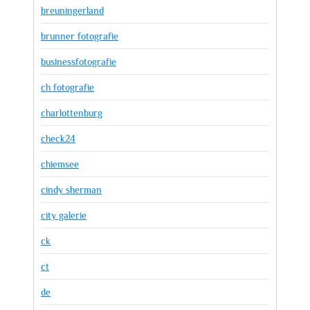
breuningerland
brunner fotografie
businessfotografie
ch fotografie
charlottenburg
check24
chiemsee
cindy sherman
city galerie
ck
ct
de