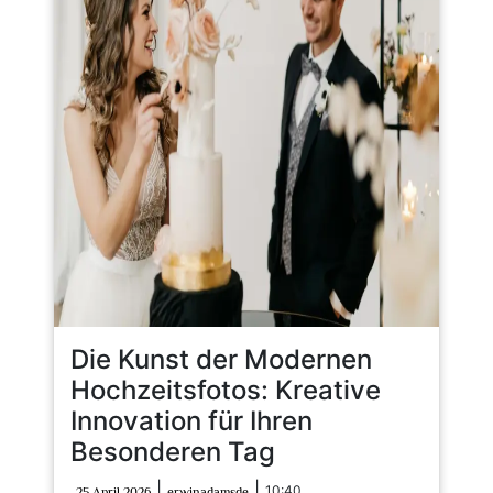
Die Kunst der Modernen
Hochzeitsfotos: Kreative
Innovation für Ihren
Besonderen Tag
25
erwinadamsde
|
|
10:40
25 April 2026
erwinadamsde