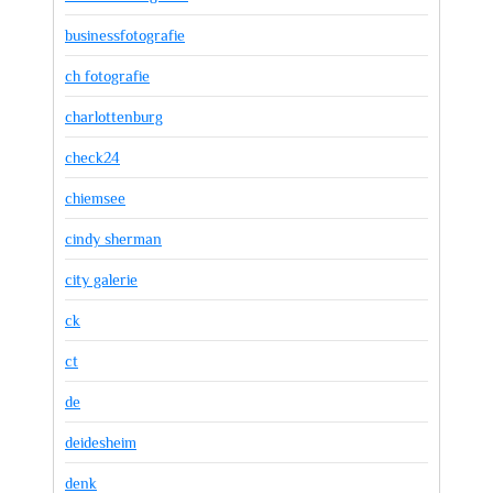
businessfotografie
ch fotografie
charlottenburg
check24
chiemsee
cindy sherman
city galerie
ck
ct
de
deidesheim
denk