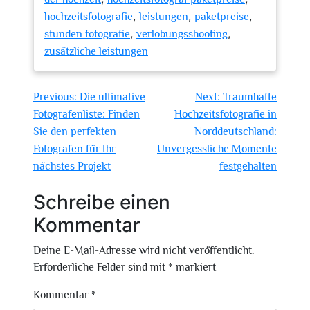
,
,
,
hochzeitsfotografie
leistungen
paketpreise
,
,
stunden fotografie
verlobungsshooting
zusätzliche leistungen
Beitragsnavigation
Previous:
Die ultimative
Next:
Traumhafte
Fotografenliste: Finden
Hochzeitsfotografie in
Sie den perfekten
Norddeutschland:
Fotografen für Ihr
Unvergessliche Momente
nächstes Projekt
festgehalten
Schreibe einen
Kommentar
Deine E-Mail-Adresse wird nicht veröffentlicht.
Erforderliche Felder sind mit
*
markiert
Kommentar
*