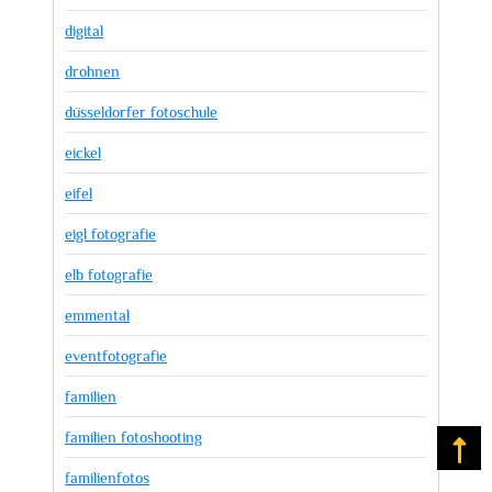
digital
drohnen
düsseldorfer fotoschule
eickel
eifel
eigl fotografie
elb fotografie
emmental
eventfotografie
familien
familien fotoshooting
Na
familienfotos