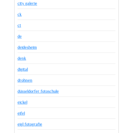
city galerie
ck
ct
de
deidesheim
denk
digital
drohnen
düsseldorfer fotoschule
eickel
eifel
eigl fotografie