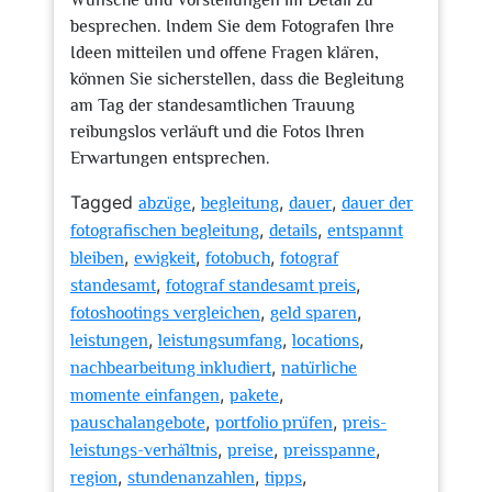
Wünsche und Vorstellungen im Detail zu
besprechen. Indem Sie dem Fotografen Ihre
Ideen mitteilen und offene Fragen klären,
können Sie sicherstellen, dass die Begleitung
am Tag der standesamtlichen Trauung
reibungslos verläuft und die Fotos Ihren
Erwartungen entsprechen.
Tagged
,
,
,
abzüge
begleitung
dauer
dauer der
,
,
fotografischen begleitung
details
entspannt
,
,
,
bleiben
ewigkeit
fotobuch
fotograf
,
,
standesamt
fotograf standesamt preis
,
,
fotoshootings vergleichen
geld sparen
,
,
,
leistungen
leistungsumfang
locations
,
nachbearbeitung inkludiert
natürliche
,
,
momente einfangen
pakete
,
,
pauschalangebote
portfolio prüfen
preis-
,
,
,
leistungs-verhältnis
preise
preisspanne
,
,
,
region
stundenanzahlen
tipps