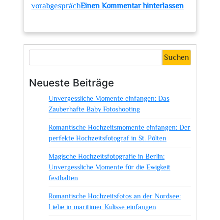
vorabgespräch
Einen Kommentar hinterlassen
zu
Standesamt
Fotografie:
Preise
Suchen
und
Tipps
Neueste Beiträge
für
Unvergessliche Momente einfangen: Das
unvergessliche
Zauberhafte Baby Fotoshooting
Momente
Romantische Hochzeitsmomente einfangen: Der
perfekte Hochzeitsfotograf in St. Pölten
Magische Hochzeitsfotografie in Berlin:
Unvergessliche Momente für die Ewigkeit
festhalten
Romantische Hochzeitsfotos an der Nordsee:
Liebe in maritimer Kulisse einfangen