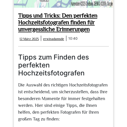
Tipps und Tricks: Den perfekten
Hochzeitsfotografen finden für
unvergessliche Erinnerungen
12
erwinadamsde
|
|
10:40
12 März 2025
erwinadamsde
März
2025
Tipps zum Finden des
perfekten
Hochzeitsfotografen
Die Auswahl des richtigen Hochzeitsfotografen
ist entscheidend, um sicherzustellen, dass Ihre
besonderen Momente für immer festgehalten
werden. Hier sind einige Tipps, die Ihnen
helfen, den perfekten Fotografen für Ihren
großen Tag zu finden: