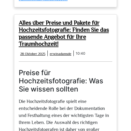
Die
Suche
nach
Alles über Preise und Pakete für
dem
Hochzeitsfotografie: Finden Sie das
perfekten
passende Angebot für Ihre
Hochzeitsfotografen
Traumhochzeit!
in
28
erwinadamsde
|
|
10:40
28 Oktober 2025
erwinadamsde
NRW:
Oktober
Tipps
2025
und
Preise für
Empfehlungen
Hochzeitsfotografie: Was
Sie wissen sollten
Die Hochzeitsfotografie spielt eine
entscheidende Rolle bei der Dokumentation
und Festhaltung eines der wichtigsten Tage in
Ihrem Leben. Die Auswahl des richtigen
Hochzeitsfotografen ist daher von großer