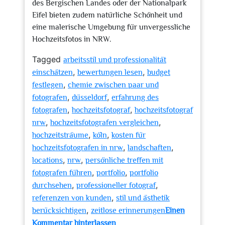
des Bergischen Landes oder der Nationalpark
Eifel bieten zudem natürliche Schönheit und
eine malerische Umgebung für unvergessliche
Hochzeitsfotos in NRW.
Tagged
arbeitsstil und professionalität
,
,
einschätzen
bewertungen lesen
budget
,
festlegen
chemie zwischen paar und
,
,
fotografen
düsseldorf
erfahrung des
,
,
fotografen
hochzeitsfotograf
hochzeitsfotograf
,
,
nrw
hochzeitsfotografen vergleichen
,
,
hochzeitsträume
köln
kosten für
,
,
hochzeitsfotografen in nrw
landschaften
,
,
locations
nrw
persönliche treffen mit
,
,
fotografen führen
portfolio
portfolio
,
,
durchsehen
professioneller fotograf
,
referenzen von kunden
stil und ästhetik
,
berücksichtigen
zeitlose erinnerungen
Einen
zu
Kommentar hinterlassen