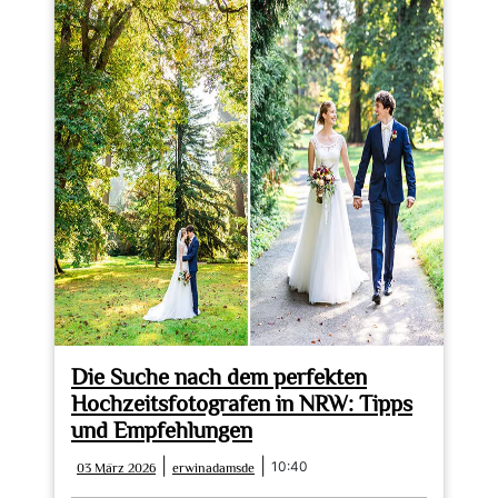
Die Suche nach dem perfekten
Hochzeitsfotografen in NRW: Tipps
und Empfehlungen
03
erwinadamsde
|
|
10:40
03 März 2026
erwinadamsde
März