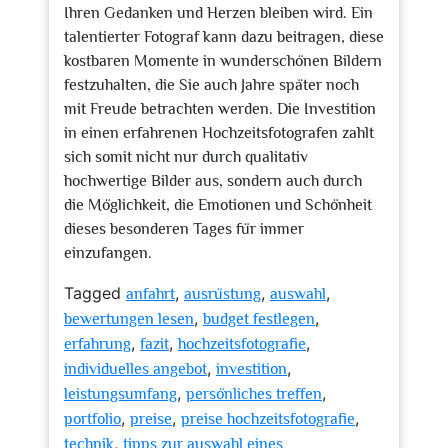
Ihren Gedanken und Herzen bleiben wird. Ein
talentierter Fotograf kann dazu beitragen, diese
kostbaren Momente in wunderschönen Bildern
festzuhalten, die Sie auch Jahre später noch
mit Freude betrachten werden. Die Investition
in einen erfahrenen Hochzeitsfotografen zahlt
sich somit nicht nur durch qualitativ
hochwertige Bilder aus, sondern auch durch
die Möglichkeit, die Emotionen und Schönheit
dieses besonderen Tages für immer
einzufangen.
Tagged
,
,
,
anfahrt
ausrüstung
auswahl
,
,
bewertungen lesen
budget festlegen
,
,
,
erfahrung
fazit
hochzeitsfotografie
,
,
individuelles angebot
investition
,
,
leistungsumfang
persönliches treffen
,
,
,
portfolio
preise
preise hochzeitsfotografie
,
technik
tipps zur auswahl eines