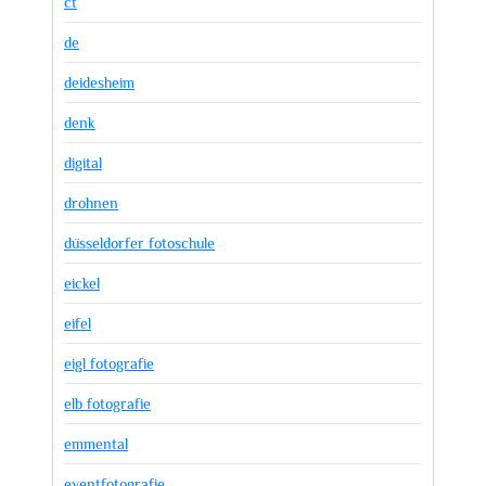
ct
de
deidesheim
denk
digital
drohnen
düsseldorfer fotoschule
eickel
eifel
eigl fotografie
elb fotografie
emmental
eventfotografie