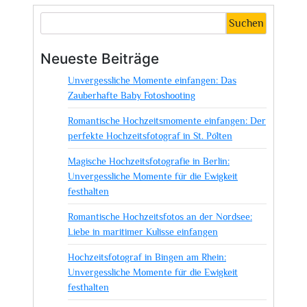
über
Preise
Suchen
und
Pakete
Neueste Beiträge
für
Unvergessliche Momente einfangen: Das
Hochzeitsfotografie:
Zauberhafte Baby Fotoshooting
Finden
Sie
Romantische Hochzeitsmomente einfangen: Der
das
perfekte Hochzeitsfotograf in St. Pölten
passende
Magische Hochzeitsfotografie in Berlin:
Angebot
Unvergessliche Momente für die Ewigkeit
für
festhalten
Ihre
Traumhochzeit!
Romantische Hochzeitsfotos an der Nordsee:
Liebe in maritimer Kulisse einfangen
Hochzeitsfotograf in Bingen am Rhein:
Unvergessliche Momente für die Ewigkeit
festhalten