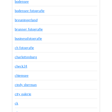
bodensee
bodensee fotografie
breuningerland
brunner fotografie
businessfotografie
ch fotografie
charlottenburg
check24
chiemsee
cindy sherman
city galerie
ck