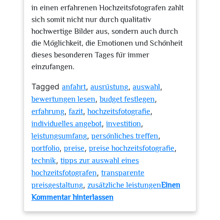
in einen erfahrenen Hochzeitsfotografen zahlt
sich somit nicht nur durch qualitativ
hochwertige Bilder aus, sondern auch durch
die Möglichkeit, die Emotionen und Schönheit
dieses besonderen Tages für immer
einzufangen.
Tagged
,
,
,
anfahrt
ausrüstung
auswahl
,
,
bewertungen lesen
budget festlegen
,
,
,
erfahrung
fazit
hochzeitsfotografie
,
,
individuelles angebot
investition
,
,
leistungsumfang
persönliches treffen
,
,
,
portfolio
preise
preise hochzeitsfotografie
,
technik
tipps zur auswahl eines
,
hochzeitsfotografen
transparente
,
preisgestaltung
zusätzliche leistungen
Einen
zu
Kommentar hinterlassen
Alles