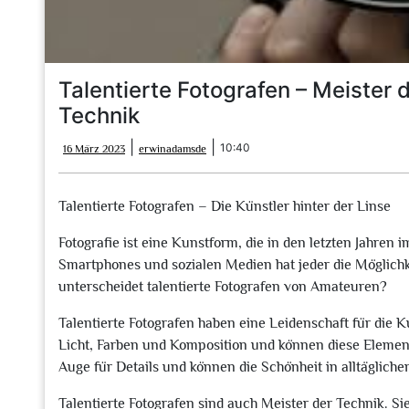
Talentierte Fotografen – Meister
Technik
16
erwinadamsde
|
|
10:40
16 März 2023
erwinadamsde
März
2023
Talentierte Fotografen – Die Künstler hinter der Linse
Fotografie ist eine Kunstform, die in den letzten Jahren
Smartphones und sozialen Medien hat jeder die Möglichk
unterscheidet talentierte Fotografen von Amateuren?
Talentierte Fotografen haben eine Leidenschaft für die 
Licht, Farben und Komposition und können diese Elemente
Auge für Details und können die Schönheit in alltäglich
Talentierte Fotografen sind auch Meister der Technik. S