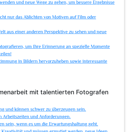
zuwenden und neue Wege zu gehen, um bessere Ergebnisse
nicht nur das Ablichten von Motiven auf Film oder
e Welt aus einer anderen Perspektive zu sehen und neue
Fotografieren, um Ihre Erinnerung an spezielle Momente
eilen!
Stimmung in Bildern hervorzuheben sowie interessante
enarbeit mit talentierten Fotografen
nung und können schwer zu überzeugen sein.
hren Arbeitszeiten und Anforderungen.
en sein, wenn es um die Erwartungshaltung geht.
er Kreativität und müssen ermutigt werden, neue Ideen