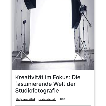
Kreativität im Fokus: Die
faszinierende Welt der
Studiofotografie
04
erwinadamsde
|
|
10:40
04 Januar 2024
erwinadamsde
Januar