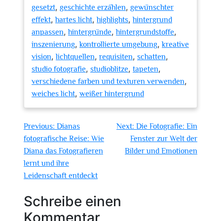
,
,
gesetzt
geschichte erzählen
gewünschter
,
,
,
effekt
hartes licht
highlights
hintergrund
,
,
,
anpassen
hintergründe
hintergrundstoffe
,
,
inszenierung
kontrollierte umgebung
kreative
,
,
,
,
vision
lichtquellen
requisiten
schatten
,
,
,
studio fotografie
studioblitze
tapeten
,
verschiedene farben und texturen verwenden
,
weiches licht
weißer hintergrund
Beitragsnavigation
Previous:
Dianas
Next:
Die Fotografie: Ein
fotografische Reise: Wie
Fenster zur Welt der
Diana das Fotografieren
Bilder und Emotionen
lernt und ihre
Leidenschaft entdeckt
Schreibe einen
Kommentar