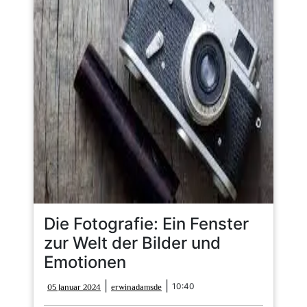
Die Fotografie: Ein Fenster
zur Welt der Bilder und
Emotionen
05
erwinadamsde
|
|
10:40
05 Januar 2024
erwinadamsde
Januar