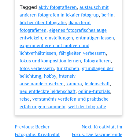
Tagged
,
aktiv fotografieren
austausch mit
,
,
anderen fotografen in lokaler fotogrup
berlin
,
bücher über fotografie
diana lernt
,
fotografieren
eigenes fotografisches auge
,
,
,
entwickeln
einstellungen
entmutigen lassen
experimentieren mit motiven und
,
,
lichtverhältnissen
fähigkeiten verbessern
,
,
fokus und komposition lernen
fotografieren
,
,
fotos verbessern
funktionen
grundlagen der
,
,
belichtung
hobby
intensiv
,
,
,
auseinanderzusetzen
kamera
leidenschaft
,
,
neu entdeckte leidenschaft
online-tutorials
,
reise
verständnis vertiefen und praktische
,
erfahrungen sammeln
welt der fotografie
Beitragsnavigation
Previous:
Becker
Next:
Kreativität im
Fotografie: Kreativität
Fokus: Die faszinierende