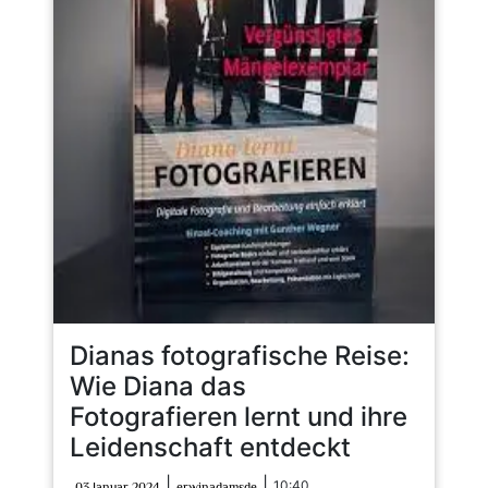
Dianas fotografische Reise:
Wie Diana das
Fotografieren lernt und ihre
Leidenschaft entdeckt
03
erwinadamsde
|
|
10:40
03 Januar 2024
erwinadamsde