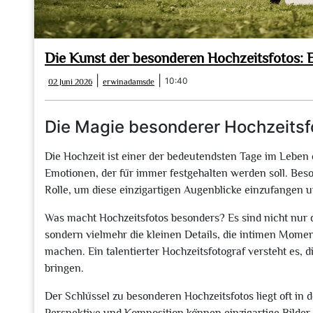
Die Kunst der besonderen Hochzeitsfotos: E
02
erwinadamsde
|
|
10:40
02 Juni 2026
erwinadamsde
Juni
2026
Die Magie besonderer Hochzeitsf
Die Hochzeit ist einer der bedeutendsten Tage im Leben 
Emotionen, der für immer festgehalten werden soll. Bes
Rolle, um diese einzigartigen Augenblicke einzufangen u
Was macht Hochzeitsfotos besonders? Es sind nicht nur 
sondern vielmehr die kleinen Details, die intimen Mome
machen. Ein talentierter Hochzeitsfotograf versteht es,
bringen.
Der Schlüssel zu besonderen Hochzeitsfotos liegt oft in d