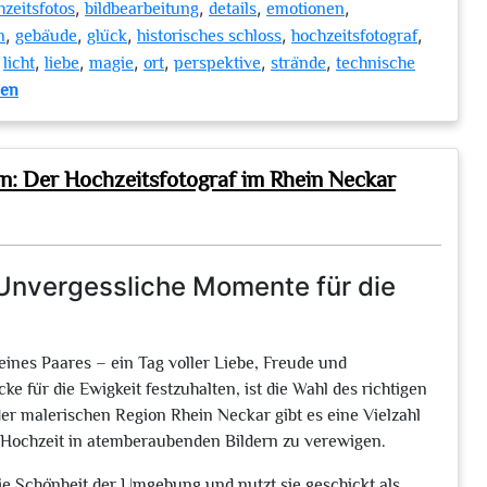
,
,
,
,
zeitsfotos
bildbearbeitung
details
emotionen
,
,
,
,
,
n
gebäude
glück
historisches schloss
hochzeitsfotograf
,
,
,
,
,
,
,
licht
liebe
magie
ort
perspektive
strände
technische
zu
sen
Die
Kunst
der
: Der Hochzeitsfotograf im Rhein Neckar
besonderen
Hochzeitsfotos:
Emotionen
für
 Unvergessliche Momente für die
die
Ewigkeit
festgehalten
eines Paares – ein Tag voller Liebe, Freude und
 für die Ewigkeit festzuhalten, ist die Wahl des richtigen
er malerischen Region Rhein Neckar gibt es eine Vielzahl
hre Hochzeit in atemberaubenden Bildern zu verewigen.
ie Schönheit der Umgebung und nutzt sie geschickt als