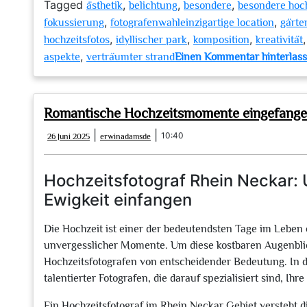
Tagged
,
,
,
ästhetik
belichtung
besondere
besondere hoch
,
,
fokussierung
fotografenwahleinzigartige location
gärte
,
,
,
hochzeitsfotos
idyllischer park
komposition
kreativität
,
aspekte
verträumter strand
Einen Kommentar hinterlas
Romantische Hochzeitsmomente eingefangen
26
erwinadamsde
|
|
10:40
26 Juni 2025
erwinadamsde
Juni
2025
Hochzeitsfotograf Rhein Neckar:
Ewigkeit einfangen
Die Hochzeit ist einer der bedeutendsten Tage im Leben 
unvergesslicher Momente. Um diese kostbaren Augenblicke
Hochzeitsfotografen von entscheidender Bedeutung. In d
talentierter Fotografen, die darauf spezialisiert sind, I
Ein Hochzeitsfotograf im Rhein Neckar Gebiet versteht d