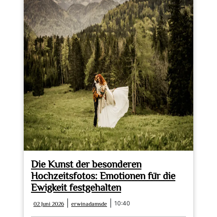
Die Kunst der besonderen
Hochzeitsfotos: Emotionen für die
Ewigkeit festgehalten
02
erwinadamsde
|
|
10:40
02 Juni 2026
erwinadamsde
Juni